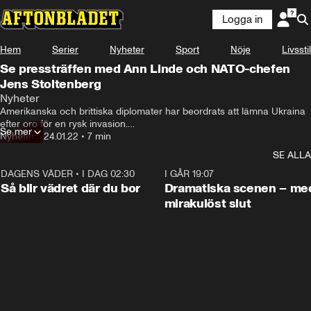
Logga in
Hem
Serier
Nyheter
Sport
Nöje
Livsstil
Se pressträffen med Ann Linde och NATO-chefen
Jens Stoltenberg
Nyheter
Amerikanska och brittiska diplomater har beordrats att lämna Ukraina 
efter oro för en rysk invasion.

Se mer
Nyheter
•
24.01.22
•
7 min
Samtidigt skickar Nato in fler trupper för att skydda östra Europa.

SE ALLA
– Vi kommer att svara på alla hot mot säkerheten, säger 
DAGENS VÄDER
•
I DAG 02:30
1:06
I GÅR 19:07
generalsekreteraren Jens Stoltenberg.
Så blir vädret där du bor
Dramatiska scenen – me
mirakulöst slut