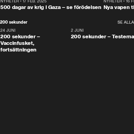
NYHETER
•
17 FEB. 2025
0:45
NYHETER
•
16 F
500 dagar av krig i Gaza – se förödelsen
Nya vapen ti
200 sekunder
SE ALLA
24 JUNI
5:00
2 JUNI
200 sekunder –
200 sekunder – Testern
Vaccinfusket,
fortsättningen