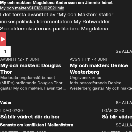
My och makten: Magdalena Andersson om Jimmie-hånet
My och makten
S1 E1
23.10.25
21 min
I det första avsnittet av ”My och Makten” ställer 
inrikespolitiska kommentatorn My Rohwedder 
Socialdemokraternas partiledare Magdalena 
Andersson till svars.
1
SE ALLA
AVSNITT 12
•
11 JUNI
26:27
AVSNITT 11
•
4 JUNI
2
My och makten: Douglas
My och makten: Denice
Thor
Westerberg
Moderata ungdomsförbundet 
Ungsvenskarnas 
(MUF:s) ordförande Douglas Thor 
förbundsordförande Denice 
gästar My och makten. I avsnittet 
Westerberg gästar My och makten.
diskuteras tonårsutvisningarna och 
avsnittet diskuteras migrationsfrå
hur Moderaterna ska locka väljare till 
och hur SD ska locka kvinnliga 
Väder
SE ALLA
valet i höst. 
väljare. 
I DAG 02:30
1:06
I GÅR 02:30
Så blir vädret där du bor
Så blir vädr
Senaste om konflikten i Mellanöstern
SE ALLA