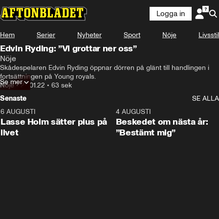
Logga in
Hem
Serier
Nyheter
Sport
Nöje
Livsstil
Edvin Ryding: ”Vi grottar ner oss”
Nöje
Skådespelaren Edvin Ryding öppnar dörren på glänt till handlingen i 
fortsättningen på Young royals.
Se mer
Nöje
•
24.01.22
•
63 sek
Senaste
SE ALLA
6 AUGUSTI
1:04
4 AUGUSTI
Lasse Holm sätter plus på
Beskedet om nästa år:
livet
”Bestämt mig”