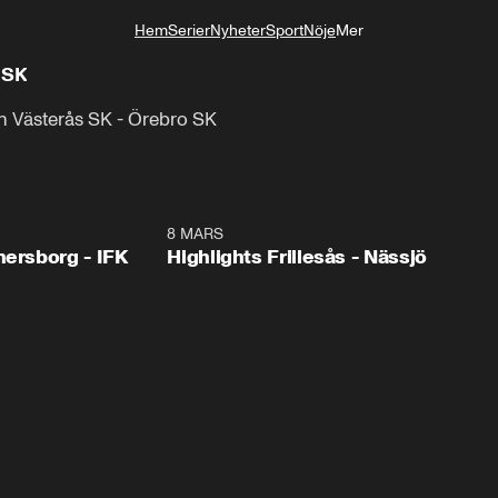
Hem
Serier
Nyheter
Sport
Nöje
Mer
Livsstil
 SK
n Västerås SK - Örebro SK
2:43
8 MARS
4:0
nersborg - IFK
Highlights Frillesås - Nässjö