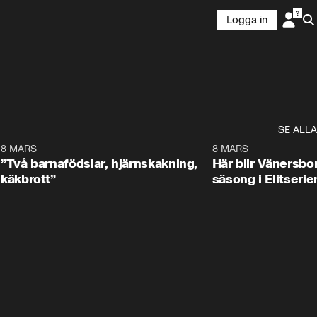
Logga in
SE ALLA
5
8 MARS
3:08
8 MARS
”Två barnafödslar, hjärnskakning,
Här blir Vänersborg
käkbrott”
säsong i Elitserie