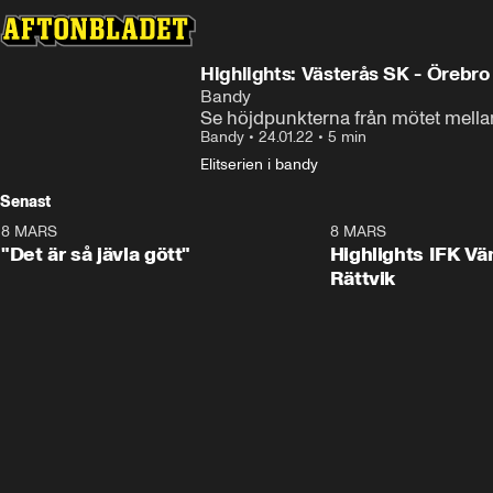
Highlights: Västerås SK - Örebro
Bandy
Se höjdpunkterna från mötet mella
Bandy
•
24.01.22
•
5 min
Elitserien i bandy
Senast
8 MARS
0:34
8 MARS
"Det är så jävla gött"
Highlights IFK Vä
Rättvik