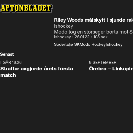
Riley Woods målskytt i sjunde r
Ishockey
Modo tog en storseger borta mot Sö
Ishockey
•
26.01.22
•
103 sek
Södertälje SK
Modo Hockey
Ishockey
Senast
I GÅR 18:26
2:19
9 SEPTEMBER
Plus
Straffar avgjorde årets första
Örebro – Linköpi
match