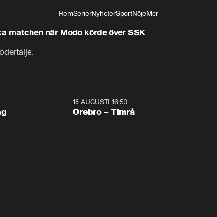
Hem
Serier
Nyheter
Sport
Nöje
Mer
Livsstil
aka matchen när Modo körde över SSK
dertälje.
18 AUGUSTI 16:50
Plus
ng
Örebro – Timrå