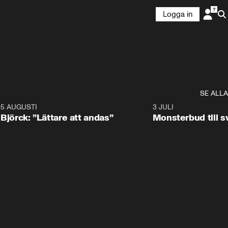
Logga in
SE ALLA
5 AUGUSTI
2:08
3 JULI
Björck: ”Lättare att andas”
Monsterbud till 