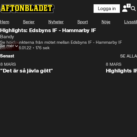
Logga in
Hem
Serier
Nyheter
Sport
Nöje
Livsstil
Highlights: Edsbyns IF - Hammarby IF
Bandy
Se höjdpunkterna från mötet mellan Edsbyns IF - Hammarby IF
Se mer
Bandy
•
26.01.22
•
176 sek
Senast
SE ALLA
8 MARS
0:34
8 MARS
"Det är så jävla gött"
Highlights I