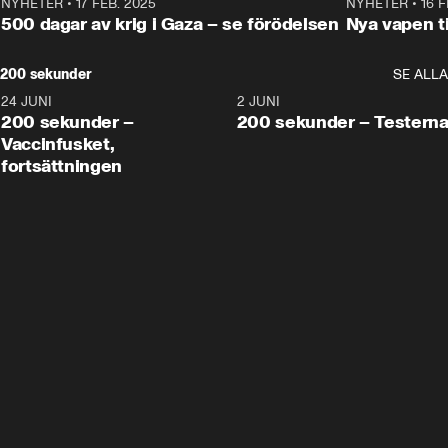
NYHETER
•
17 FEB. 2025
0:45
NYHETER
•
16 F
500 dagar av krig i Gaza – se förödelsen
Nya vapen ti
200 sekunder
SE ALLA
24 JUNI
5:00
2 JUNI
200 sekunder –
200 sekunder – Testern
Vaccinfusket,
fortsättningen