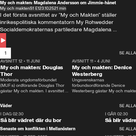
My och makten: Magdalena Andersson om Jimmie-hånet
My och makten
S1 E1
23.10.25
21 min
I det första avsnittet av ”My och Makten” ställer 
inrikespolitiska kommentatorn My Rohwedder 
Socialdemokraternas partiledare Magdalena 
Andersson till svars.
1
SE ALLA
AVSNITT 12
•
11 JUNI
26:27
AVSNITT 11
•
4 JUNI
2
My och makten: Douglas
My och makten: Denice
Thor
Westerberg
Moderata ungdomsförbundet 
Ungsvenskarnas 
(MUF:s) ordförande Douglas Thor 
förbundsordförande Denice 
gästar My och makten. I avsnittet 
Westerberg gästar My och makten.
diskuteras tonårsutvisningarna och 
avsnittet diskuteras migrationsfrå
hur Moderaterna ska locka väljare till 
och hur SD ska locka kvinnliga 
Väder
SE ALLA
valet i höst. 
väljare. 
I DAG 02:30
1:06
I GÅR 02:30
Så blir vädret där du bor
Så blir vädr
Senaste om konflikten i Mellanöstern
SE ALLA