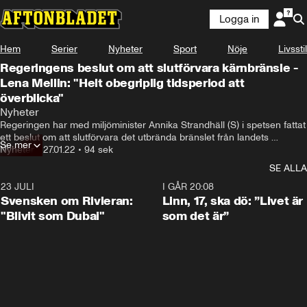
Logga in
Hem
Serier
Nyheter
Sport
Nöje
Livsstil
Regeringens beslut om att slutförvara kärnbränsle -
Lena Mellin: "Helt obegriplig tidsperiod att
överblicka"
Nyheter
Regeringen har med miljöminister Annika Strandhäll (S) i spetsen fattat 
ett beslut om att slutförvara det utbrända bränslet från landets 
Se mer
kärnkraftverk i Forsmark i Österåkers kolumn vid Upplandskusten. 
Nyheter
•
27.01.22
•
94 sek
Lena Mellin kommenterar beslutet.
SE ALLA
23 JULI
1:42
I GÅR 20:08
Svensken om Rivieran:
Linn, 17, ska dö: ”Livet är
"Blivit som Dubai"
som det är”