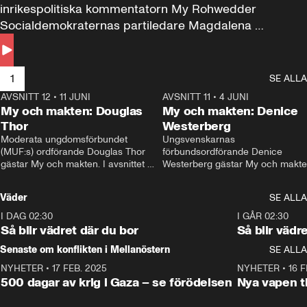
inrikespolitiska kommentatorn My Rohwedder 
Socialdemokraternas partiledare Magdalena 
Andersson till svars.
1
SE ALLA
AVSNITT 12
•
11 JUNI
26:27
AVSNITT 11
•
4 JUNI
2
My och makten: Douglas
My och makten: Denice
Thor
Westerberg
Moderata ungdomsförbundet 
Ungsvenskarnas 
(MUF:s) ordförande Douglas Thor 
förbundsordförande Denice 
gästar My och makten. I avsnittet 
Westerberg gästar My och makten.
diskuteras tonårsutvisningarna och 
avsnittet diskuteras migrationsfrå
hur Moderaterna ska locka väljare till 
och hur SD ska locka kvinnliga 
Väder
SE ALLA
valet i höst. 
väljare. 
I DAG 02:30
1:06
I GÅR 02:30
Så blir vädret där du bor
Så blir vädr
Senaste om konflikten i Mellanöstern
SE ALLA
NYHETER
•
17 FEB. 2025
0:45
NYHETER
•
16 F
500 dagar av krig i Gaza – se förödelsen
Nya vapen ti