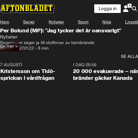
Logga in
Hem
Serier
Nyheter
Sport
Nöje
Livsstil
Per Bolund (MP): "Jag tycker det är oansvarigt"
Nyheter
Regeringen säger ja till slutförvar av kärnbränsle
Se mer
Nyheter
•
27.01.22
•
8 min
SE ALLA
7 AUGUSTI
0:42
I DAG 05:56
Kristersson om Tidö-
20 000 evakuerade – nä
sprickan i vårdfrågan
bränder gäckar Kanada