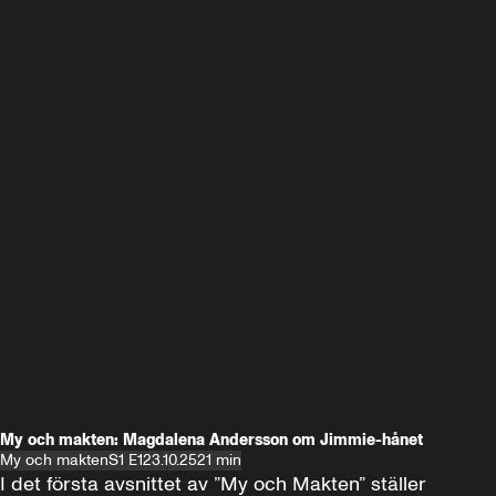
My och makten: Magdalena Andersson om Jimmie-hånet
My och makten
S1 E1
23.10.25
21 min
I det första avsnittet av ”My och Makten” ställer 