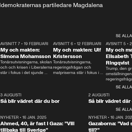
aldemokraternas partiledare Magdalena 
SE ALLA
7
AVSNITT 7
•
19 FEBRUARI
24:30
AVSNITT 6
•
12 FEBRUARI
27:30
AVSNITT 5
•
My och makten:
My och makten: Ulf
My och ma
Simona Mohamsson
Kristersson
Elisabeth
 
Tonårsutvisningarna, skolan 
Tonårsutvisningarna, 
Ringqvist
och och krisen i Liberalerna 
regeringsfrågan och 
Trump, den gr
står i fokus i det sjunde 
matpriserna står i fokus i 
omställningen
avsnittet av ”My och 
det sjätte avsnittet av ”My 
regeringsfråga
makten”. Se när 
och makten”. Se när 
centrum i det 
SE ALLA
Aftonbladets inrikespolitiska 
Aftonbladets inrikespolitiska 
avsnittet av ”
kommentator My 
kommentator My 
6
3 AUGUSTI
1:06
2 AUGUSTI
Makten”. Se nä
Rohwedder ställer 
Rohwedder ställer 
Så blir vädret där du bor
Så blir vädret där
Aftonbladets in
utbildnings- och 
statsminister Ulf Kristersson 
kommentator 
SE ALLA
integrationsminister Simona 
till svars.
Rohwedder stäl
Mohamsson till svars.
Centerpartiets
2
NYHETER
•
16 JAN. 2025
1:01
NYHETER
•
16 JAN. 20
Thand Ring till
Ahmed, 40, är fast i Gaza: ”Vill
Gazaborna: ”Vad s
tillbaka till Sverige”
till?”