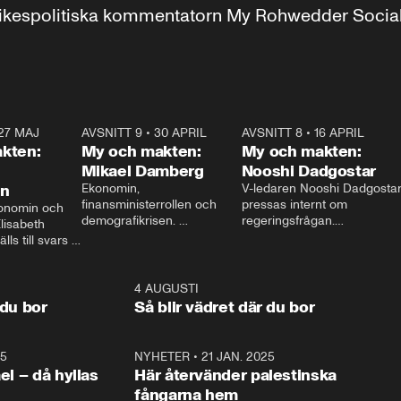
r inrikespolitiska kommentatorn My Rohwedder Soci
27 MAJ
3:51
AVSNITT 9
•
30 APRIL
24:00
AVSNITT 8
•
16 APRIL
25:1
kten:
My och makten:
My och makten:
Mikael Damberg
Nooshi Dadgostar
on
Ekonomin, 
V-ledaren Nooshi Dadgostar
finansministerrollen och 
pressas internt om 
onomin och 
demografikrisen. 
regeringsfrågan.

lisabeth 
Oppositionen ställs till svars 
I Aftonbladets 
ls till svars 
när Socialdemokraternas 
partiledarutfrågning ”My 
stern gästar 
Mikael Damberg gästar My 
och Makten” sätter hon ner 
My och Makten. 
och Makten. 
foten mot kritikerna:

1:06
4 AUGUSTI
1:0
– Vi ställer upp i val. Ska vi 
 du bor
Så blir vädret där du bor
vara med så sitter vi förstås 
25
1:22
NYHETER
•
21 JAN. 2025
0:5
ael – då hyllas
Här återvänder palestinska
fångarna hem