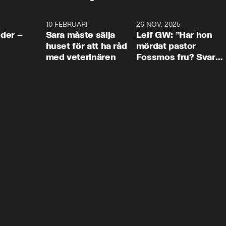
4:24
10 FEBRUARI
4:13
26 NOV. 2025
8:1
der –
Sara måste sälja
Leif GW: ”Har hon
huset för att ha råd
mördat pastor
med veterinären
Fossmos fru? Svar
nej.”