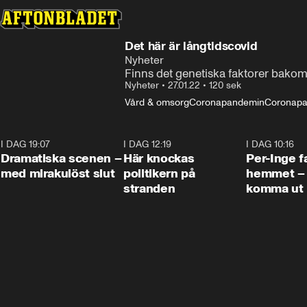
Det här är långtidscovid
Nyheter
Finns det genetiska faktorer bako
Nyheter
•
27.01.22
•
120 sek
Vård & omsorg
Coronapandemin
Coronapa
I DAG 19:07
0:42
I DAG 12:19
0:45
I DAG 10:16
Dramatiska scenen –
Här knockas
Per-Inge fa
med mirakulöst slut
politikern på
hemmet – 
stranden
komma ut