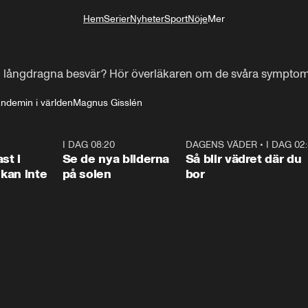
Hem
Serier
Nyheter
Sport
Nöje
Mer
Livsstil
m långdragna besvär? Hör överläkaren om de svåra sympto
ndemin i världen
Magnus Gisslén
1:26
I DAG 08:20
0:31
DAGENS VÄDER
•
I DAG 02
1:0
st i
Se de nya bilderna
Så blir vädret där du
kan inte
på solen
bor