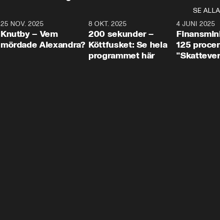
SE ALLA
3
25 NOV. 2025
31:05
8 OKT. 2025
4:29
4 JUNI 2025
Knutby – Vem
200 sekunder –
Finansmin
mördade Alexandra?
Köttfusket: Se hela
125 procent
programmet här
"Skattever
viktig uppg