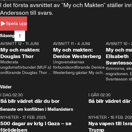
I det första avsnittet av ”My och Makten” ställe
Andersson till svars.
Spela upp
1
Säsong
AVSNITT 12
•
11 JUNI
26:27
AVSNITT 11
•
4 JUNI
23:40
AVSNITT 10
•
My och makten:
My och makten:
My och ma
Douglas Thor
Denice Westerberg
Elisabeth
Moderata 
Ungsvenskarnas 
Svantess
ungdomsförbundet (MUF:s) 
förbundsordförande Denice 
Kvinnorna, ek
ordförande Douglas Thor 
Westerberg gästar My och 
migrationen. E
gästar My och makten. I 
makten. I avsnittet 
Svantesson stäl
avsnittet diskuteras 
diskuteras migrationsfrågan 
när finansmini
Väder
tonårsutvisningarna och hur 
och hur SD ska locka 
Moderaterna ska locka 
kvinnliga väljare. 
I DAG 02:30
1:06
I GÅR 02:30
väljare till valet i höst. 
Så blir vädret där du bor
Så blir vädret där
Senaste om konflikten i Mellanöstern
NYHETER
•
17 FEB. 2025
0:45
NYHETER
•
16 FEB. 20
500 dagar av krig i Gaza – se
Nya vapen till Isr
förödelsen
Trump