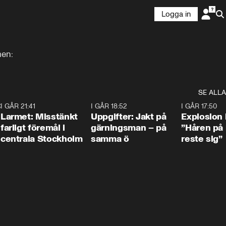
Logga in
men:
SE ALLA
:30
6
I GÅR 21:41
0:35
I GÅR 18:52
0:33
I GÅR 17:50
Larmet: Misstänkt
Uppgifter: Jakt på
Explosion 
farligt föremål i
gärningsman – på
”Håren på
centrala Stockholm
samma ö
reste sig”