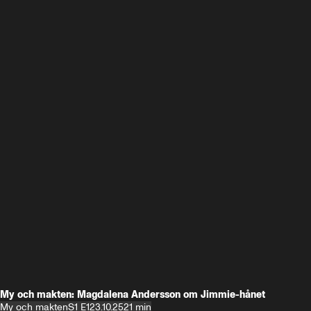
My och makten: Magdalena Andersson om Jimmie-hånet
My och makten
S1 E1
23.10.25
21 min