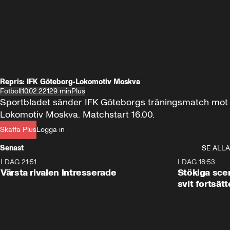
Repris: IFK Göteborg-Lokomotiv Moskva
Fotboll
10.02.22
129 min
Plus
Sportbladet sänder IFK Göteborgs träningsmatch mot 
Lokomotiv Moskva. Matchstart 16.00.
Skaffa Plus
Logga in
Senast
SE ALLA
I DAG 21:51
0:31
I DAG 18:53
Värsta rivalen intresserade
Stökiga sce
svit fortsätt