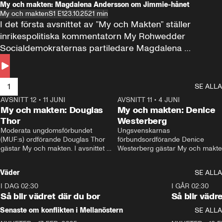
My och makten: Magdalena Andersson om Jimmie-hånet
My och makten
S1 E1
23.10.25
21 min
I det första avsnittet av ”My och Makten” ställer 
inrikespolitiska kommentatorn My Rohwedder 
Socialdemokraternas partiledare Magdalena 
Andersson till svars.
1
SE ALLA
AVSNITT 12
•
11 JUNI
26:27
AVSNITT 11
•
4 JUNI
2
My och makten: Douglas
My och makten: Denice
Thor
Westerberg
Moderata ungdomsförbundet 
Ungsvenskarnas 
(MUF:s) ordförande Douglas Thor 
förbundsordförande Denice 
gästar My och makten. I avsnittet 
Westerberg gästar My och makten.
diskuteras tonårsutvisningarna och 
avsnittet diskuteras migrationsfrå
hur Moderaterna ska locka väljare till 
och hur SD ska locka kvinnliga 
Väder
SE ALLA
valet i höst. 
väljare. 
I DAG 02:30
1:06
I GÅR 02:30
Så blir vädret där du bor
Så blir vädr
Senaste om konflikten i Mellanöstern
SE ALLA