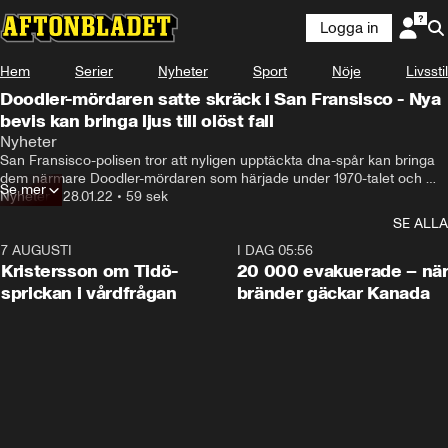
Logga in
Hem
Serier
Nyheter
Sport
Nöje
Livsstil
Doodler-mördaren satte skräck i San Fransisco - Nya
bevis kan bringa ljus till olöst fall
Nyheter
San Fransisco-polisen tror att nyligen upptäckta dna-spår kan bringa 
dem närmare Doodler-mördaren som härjade under 1970-talet och 
Se mer
som aldrig togs fast.
Nyheter
•
28.01.22
•
59 sek
SE ALLA
7 AUGUSTI
0:42
I DAG 05:56
Kristersson om Tidö-
20 000 evakuerade – nä
sprickan i vårdfrågan
bränder gäckar Kanada