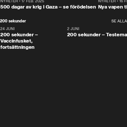
NYHETER
•
17 FEB. 2025
0:45
NYHETER
•
16 F
500 dagar av krig i Gaza – se förödelsen
Nya vapen ti
200 sekunder
SE ALLA
24 JUNI
5:00
2 JUNI
200 sekunder –
200 sekunder – Testern
Vaccinfusket,
fortsättningen