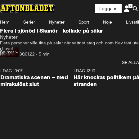
Logga in
Hem
Serier
Nyheter
Sport
Nöje
Livsstil
Flera i sjönöd i Skanör - kollade på sälar
Nyheter
Flera personer ville titta på sälar när vattnet steg och dom blev fast ute 
i havet
Se mer
Nyheter
•
30.01.22
•
5 min
SE ALLA
I DAG 19:07
0:42
I DAG 12:19
Dramatiska scenen – med
Här knockas politikern p
mirakulöst slut
stranden