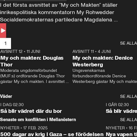
I det första avsnittet av ”My och Makten” ställer 
inrikespolitiska kommentatorn My Rohwedder 
Socialdemokraternas partiledare Magdalena 
Andersson till svars.
1
SE ALLA
AVSNITT 12
•
11 JUNI
26:27
AVSNITT 11
•
4 JUNI
2
My och makten: Douglas
My och makten: Denice
Thor
Westerberg
Moderata ungdomsförbundet 
Ungsvenskarnas 
(MUF:s) ordförande Douglas Thor 
förbundsordförande Denice 
gästar My och makten. I avsnittet 
Westerberg gästar My och makten.
diskuteras tonårsutvisningarna och 
avsnittet diskuteras migrationsfrå
hur Moderaterna ska locka väljare till 
och hur SD ska locka kvinnliga 
Väder
SE ALLA
valet i höst. 
väljare. 
I DAG 02:30
1:06
I GÅR 02:30
Så blir vädret där du bor
Så blir vädr
Senaste om konflikten i Mellanöstern
SE ALLA
NYHETER
•
17 FEB. 2025
0:45
NYHETER
•
16 F
500 dagar av krig i Gaza – se förödelsen
Nya vapen ti