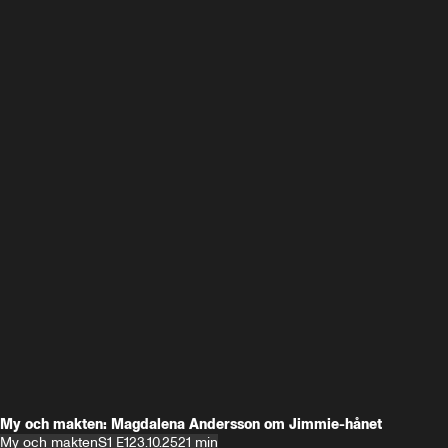
My och makten: Magdalena Andersson om Jimmie-hånet
My och makten
S1 E1
23.10.25
21 min