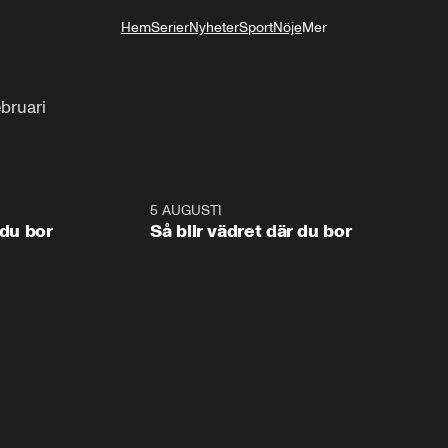
Hem
Serier
Nyheter
Sport
Nöje
Mer
Livsstil
bruari
1:06
5 AUGUSTI
1:0
 du bor
Så blir vädret där du bor