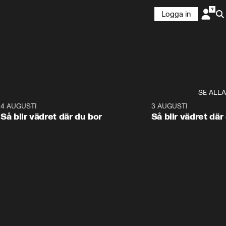
Logga in
SE ALLA
6
4 AUGUSTI
1:06
3 AUGUSTI
Så blir vädret där du bor
Så blir vädret där