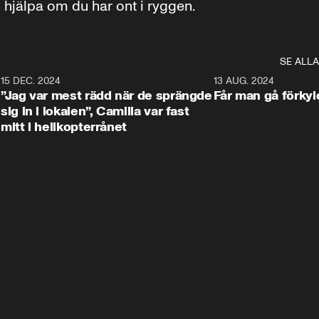
 hjälpa om du har ont i ryggen.
SE ALLA
7
15 DEC. 2024
1:42
13 AUG. 2024
”Jag var mest rädd när de sprängde
Får man gå förkyld
sig in i lokalen”, Camilla var fast
mitt i helikopterrånet