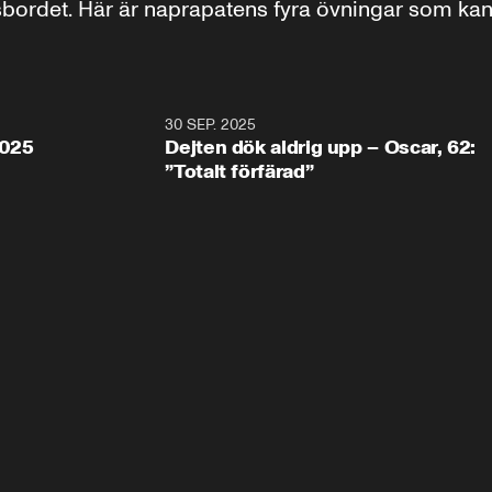
ksbordet. Här är naprapatens fyra övningar som kan
0:05
30 SEP. 2025
0:5
2025
Dejten dök aldrig upp – Oscar, 62:
”Totalt förfärad”