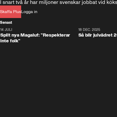
I snart två år har miljoner svenskar jobbat vid kö
Skaffa Plus
Logga in
Senast
14 JULI
1:34
18 DEC. 2025
Split nya Magaluf: "Respekterar
Så blir julvädret 
inte folk"