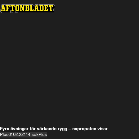
Fyra övningar för värkande rygg – naprapaten visar
Plus
01.02.22
144 sek
Plus