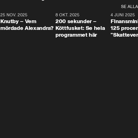
SE ALLA
3
25 NOV. 2025
31:05
8 OKT. 2025
4:29
4 JUNI 2025
Knutby – Vem
200 sekunder –
Finansmin
mördade Alexandra?
Köttfusket: Se hela
125 procent
programmet här
"Skattever
viktig uppg