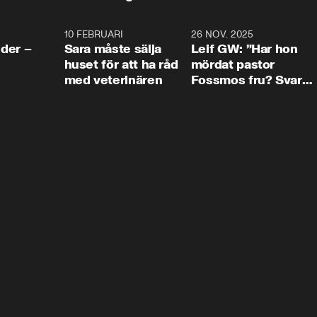
4:24
10 FEBRUARI
4:13
26 NOV. 2025
8:1
der –
Sara måste sälja
Leif GW: ”Har hon
huset för att ha råd
mördat pastor
med veterinären
Fossmos fru? Svar
nej.”