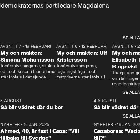
aldemokraternas partiledare Magdalena 
SE ALLA
7
AVSNITT 7
•
19 FEBRUARI
24:30
AVSNITT 6
•
12 FEBRUARI
27:30
AVSNITT 5
•
My och makten:
My och makten: Ulf
My och ma
Simona Mohamsson
Kristersson
Elisabeth
 
Tonårsutvisningarna, skolan 
Tonårsutvisningarna, 
Ringqvist
och och krisen i Liberalerna 
regeringsfrågan och 
Trump, den gr
står i fokus i det sjunde 
matpriserna står i fokus i 
omställningen
avsnittet av ”My och 
det sjätte avsnittet av ”My 
regeringsfråga
makten”. Se när 
och makten”. Se när 
centrum i det 
SE ALLA
Aftonbladets inrikespolitiska 
Aftonbladets inrikespolitiska 
avsnittet av ”
kommentator My 
kommentator My 
6
5 AUGUSTI
1:06
4 AUGUSTI
Makten”. Se nä
Rohwedder ställer 
Rohwedder ställer 
Så blir vädret där du bor
Så blir vädret där
Aftonbladets in
utbildnings- och 
statsminister Ulf Kristersson 
kommentator 
SE ALLA
integrationsminister Simona 
till svars.
Rohwedder stäl
Mohamsson till svars.
Centerpartiets
2
NYHETER
•
16 JAN. 2025
1:01
NYHETER
•
16 JAN. 20
Thand Ring till
Ahmed, 40, är fast i Gaza: ”Vill
Gazaborna: ”Vad s
tillbaka till Sverige”
till?”