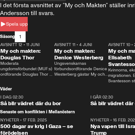
I det första avsnittet av ”My och Makten” ställe
Andersson till svars.
Spela upp
1
Säsong
AVSNITT 12
•
11 JUNI
26:27
AVSNITT 11
•
4 JUNI
23:40
AVSNITT 10
•
My och makten:
My och makten:
My och ma
Douglas Thor
Denice Westerberg
Elisabeth
Moderata 
Ungsvenskarnas 
Svantess
ungdomsförbundet (MUF:s) 
förbundsordförande Denice 
Kvinnorna, ek
ordförande Douglas Thor 
Westerberg gästar My och 
migrationen. E
gästar My och makten. I 
makten. I avsnittet 
Svantesson stäl
avsnittet diskuteras 
diskuteras migrationsfrågan 
när finansmini
Väder
tonårsutvisningarna och hur 
och hur SD ska locka 
Moderaterna ska locka 
kvinnliga väljare. 
I DAG 02:30
1:06
I GÅR 02:30
väljare till valet i höst. 
Så blir vädret där du bor
Så blir vädret där
Senaste om konflikten i Mellanöstern
NYHETER
•
17 FEB. 2025
0:45
NYHETER
•
16 FEB. 20
500 dagar av krig i Gaza – se
Nya vapen till Isr
förödelsen
Trump