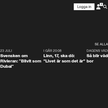
Logga in
SE ALLA
4
23 JULI
1:42
I GÅR 20:08
4:36
DAGENS VÄD
Svensken om
Linn, 17, ska dö:
Så blir väd
Rivieran: "Blivit som
”Livet är som det är”
bor
Dubai"