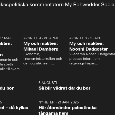
r inrikespolitiska kommentatorn My Rohwedder Soci
27 MAJ
3:51
AVSNITT 9
•
30 APRIL
24:00
AVSNITT 8
•
16 APRIL
25:1
kten:
My och makten:
My och makten:
Mikael Damberg
Nooshi Dadgostar
on
Ekonomin, 
V-ledaren Nooshi Dadgostar
finansministerrollen och 
pressas internt om 
onomin och 
demografikrisen. 
regeringsfrågan.

lisabeth 
Oppositionen ställs till svars 
I Aftonbladets 
ls till svars 
när Socialdemokraternas 
partiledarutfrågning ”My 
stern gästar 
Mikael Damberg gästar My 
och Makten” sätter hon ner 
My och Makten. 
och Makten. 
foten mot kritikerna:

1:06
6 AUGUSTI
1:0
– Vi ställer upp i val. Ska vi 
 du bor
Så blir vädret där du bor
vara med så sitter vi förstås 
25
1:22
NYHETER
•
21 JAN. 2025
0:5
ael – då hyllas
Här återvänder palestinska
fångarna hem