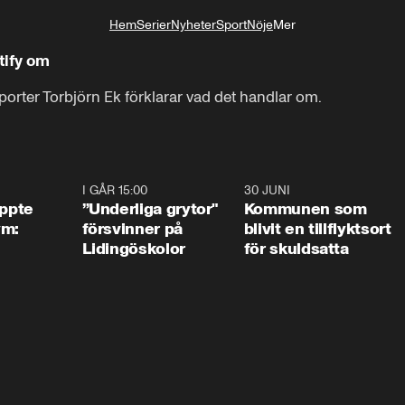
Hem
Serier
Nyheter
Sport
Nöje
Mer
Livsstil
tify om
porter Torbjörn Ek förklarar vad det handlar om.
1:01
I GÅR 15:00
1:07
30 JUNI
1:2
äppte
”Underliga grytor"
Kommunen som
ym:
försvinner på
blivit en tillflyktsort
Lidingöskolor
för skuldsatta