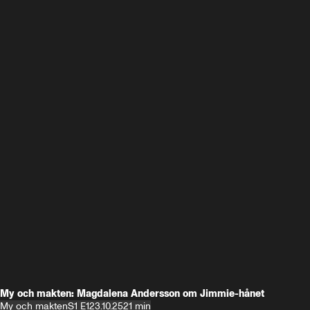
My och makten: Magdalena Andersson om Jimmie-hånet
My och makten
S1 E1
23.10.25
21 min