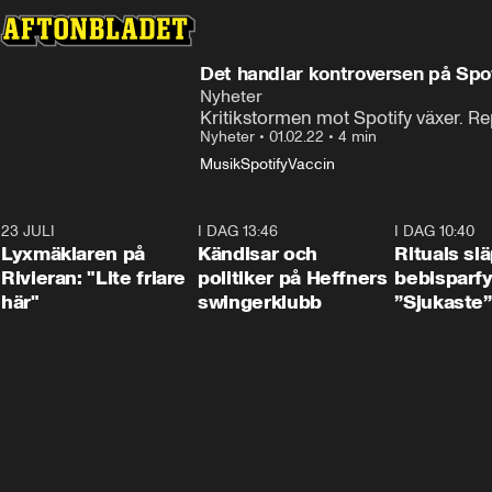
Det handlar kontroversen på Spo
Nyheter
Kritikstormen mot Spotify växer. Re
Nyheter
•
01.02.22
•
4 min
Musik
Spotify
Vaccin
23 JULI
2:02
I DAG 13:46
0:55
I DAG 10:40
Lyxmäklaren på
Kändisar och
Rituals sl
Rivieran: "Lite friare
politiker på Heffners
bebisparf
här"
swingerklubb
”Sjukaste”