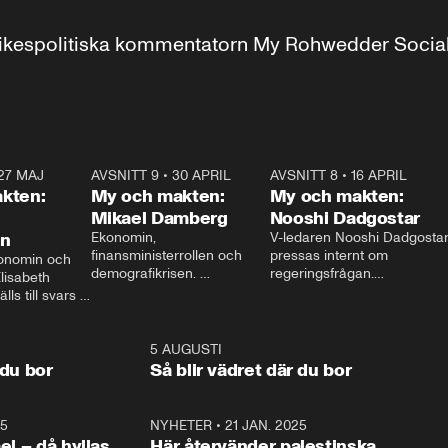
r inrikespolitiska kommentatorn My Rohwedder Soci
27 MAJ
3:51
AVSNITT 9
•
30 APRIL
24:00
AVSNITT 8
•
16 APRIL
25:1
kten:
My och makten:
My och makten:
Mikael Damberg
Nooshi Dadgostar
on
Ekonomin, 
V-ledaren Nooshi Dadgostar
finansministerrollen och 
pressas internt om 
onomin och 
demografikrisen. 
regeringsfrågan.

lisabeth 
Oppositionen ställs till svars 
I Aftonbladets 
ls till svars 
när Socialdemokraternas 
partiledarutfrågning ”My 
stern gästar 
Mikael Damberg gästar My 
och Makten” sätter hon ner 
My och Makten. 
och Makten. 
foten mot kritikerna:

1:06
5 AUGUSTI
1:0
– Vi ställer upp i val. Ska vi 
 du bor
Så blir vädret där du bor
vara med så sitter vi förstås 
25
1:22
NYHETER
•
21 JAN. 2025
0:5
ael – då hyllas
Här återvänder palestinska