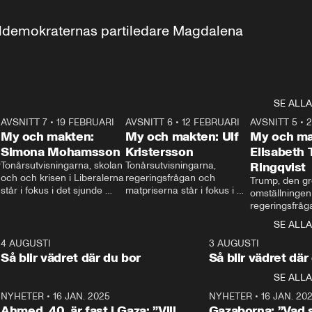
aldemokraternas partiledare Magdalena 
SE ALLA
7
AVSNITT 7
•
19 FEBRUARI
24:30
AVSNITT 6
•
12 FEBRUARI
27:30
AVSNITT 5
•
My och makten:
My och makten: Ulf
My och ma
Simona Mohamsson
Kristersson
Elisabeth
 
Tonårsutvisningarna, skolan 
Tonårsutvisningarna, 
Ringqvist
och och krisen i Liberalerna 
regeringsfrågan och 
Trump, den gr
står i fokus i det sjunde 
matpriserna står i fokus i 
omställningen
avsnittet av ”My och 
det sjätte avsnittet av ”My 
regeringsfråga
makten”. Se när 
och makten”. Se när 
centrum i det 
SE ALLA
Aftonbladets inrikespolitiska 
Aftonbladets inrikespolitiska 
avsnittet av ”
kommentator My 
kommentator My 
6
4 AUGUSTI
1:06
3 AUGUSTI
Makten”. Se nä
Rohwedder ställer 
Rohwedder ställer 
Så blir vädret där du bor
Så blir vädret där
Aftonbladets in
utbildnings- och 
statsminister Ulf Kristersson 
kommentator 
SE ALLA
integrationsminister Simona 
till svars.
Rohwedder stäl
Mohamsson till svars.
Centerpartiets
2
NYHETER
•
16 JAN. 2025
1:01
NYHETER
•
16 JAN. 20
Thand Ring till
Ahmed, 40, är fast i Gaza: ”Vill
Gazaborna: ”Vad s