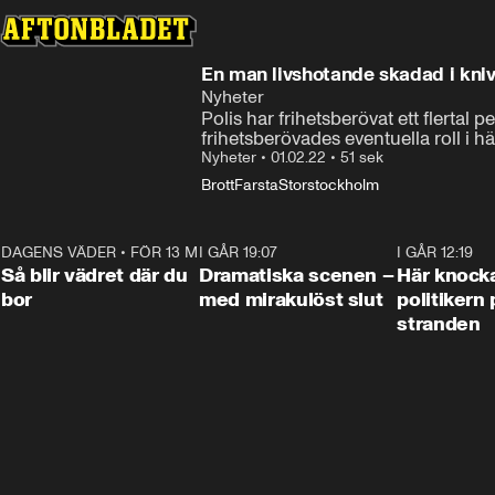
En man livshotande skadad i kni
Nyheter
Polis har frihetsberövat ett flertal
frihetsberövades eventuella roll i
Nyheter
•
01.02.22
•
51 sek
Brott
Farsta
Storstockholm
DAGENS VÄDER
•
FÖR 13 MIN SEN
1:06
I GÅR 19:07
0:42
I GÅR 12:19
Så blir vädret där du
Dramatiska scenen –
Här knock
bor
med mirakulöst slut
politikern 
stranden