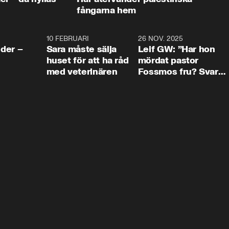
fångarna hem
4:24
10 FEBRUARI
4:13
26 NOV. 2025
8:1
der –
Sara måste sälja
Leif GW: ”Har hon
huset för att ha råd
mördat pastor
med veterinären
Fossmos fru? Svar
nej.”