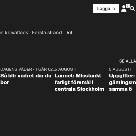
Logga in
 knivattack i Farsta strand. Det 
SE ALLA
1
DAGENS VÄDER
•
I GÅR 02:30
1:06
5 AUGUSTI
0:35
5 AUGUSTI
Så blir vädret där du
Larmet: Misstänkt
Uppgifter:
bor
farligt föremål i
gärningsm
centrala Stockholm
samma ö