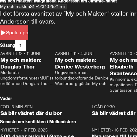
My och makten: Magdalena Andersson om Jimmie-hånet
My och makten
S1 E1
23.10.25
21 min
I det första avsnittet av ”My och Makten” ställe
Andersson till svars.
Spela upp
1
Säsong
AVSNITT 12
•
11 JUNI
26:27
AVSNITT 11
•
4 JUNI
23:40
AVSNITT 10
•
My och makten:
My och makten:
My och ma
Douglas Thor
Denice Westerberg
Elisabeth
Moderata 
Ungsvenskarnas 
Svantess
ungdomsförbundet (MUF:s) 
förbundsordförande Denice 
Kvinnorna, ek
ordförande Douglas Thor 
Westerberg gästar My och 
migrationen. E
gästar My och makten. I 
makten. I avsnittet 
Svantesson stäl
avsnittet diskuteras 
diskuteras migrationsfrågan 
när finansmini
Väder
tonårsutvisningarna och hur 
och hur SD ska locka 
Moderaterna ska locka 
kvinnliga väljare. 
FÖR 13 MIN SEN
1:06
I GÅR 02:30
väljare till valet i höst. 
Så blir vädret där du bor
Så blir vädret där
Senaste om konflikten i Mellanöstern
NYHETER
•
17 FEB. 2025
0:45
NYHETER
•
16 FEB. 20
500 dagar av krig i Gaza – se
Nya vapen till Isr