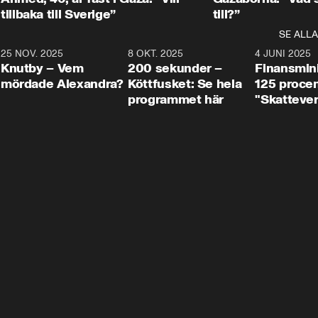
tillbaka till Sverige”
till?”
SE ALLA
3
25 NOV. 2025
31:05
8 OKT. 2025
4:29
4 JUNI 2025
Knutby – Vem
200 sekunder –
Finansmin
mördade Alexandra?
Köttfusket: Se hela
125 procent
programmet här
"Skattever
viktig uppg