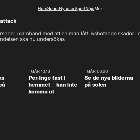
Hem
Serier
Nyheter
Sport
Nöje
Mer
Livsstil
vattack
 personer i samband med att en man fått livshotande skador i en
 händelsen ska nu undersökas
0:45
I GÅR 10:16
1:26
I GÅR 08:20
0:3
as
Per-Inge fast i
Se de nya bilderna
på
hemmet – kan inte
på solen
komma ut