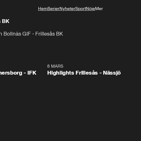
Hem
Serier
Nyheter
Sport
Nöje
Mer
Livsstil
s BK
 Bollnäs GIF - Frillesås BK
2:43
8 MARS
4:0
nersborg - IFK
Highlights Frillesås - Nässjö