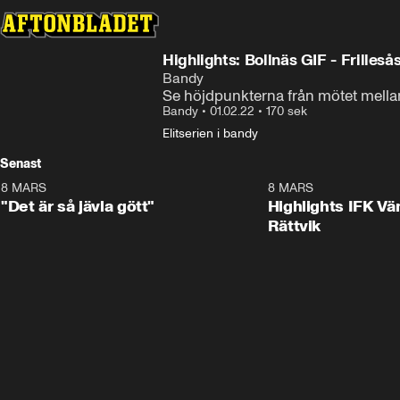
Highlights: Bollnäs GIF - Frilleså
Bandy
Se höjdpunkterna från mötet mellan
Bandy
•
01.02.22
•
170 sek
Elitserien i bandy
Senast
8 MARS
0:34
8 MARS
"Det är så jävla gött"
Highlights IFK Vä
Rättvik