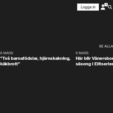
Logga in
SE ALLA
5
8 MARS
3:08
8 MARS
”Två barnafödslar, hjärnskakning,
Här blir Vänersborg
käkbrott”
säsong i Elitserie