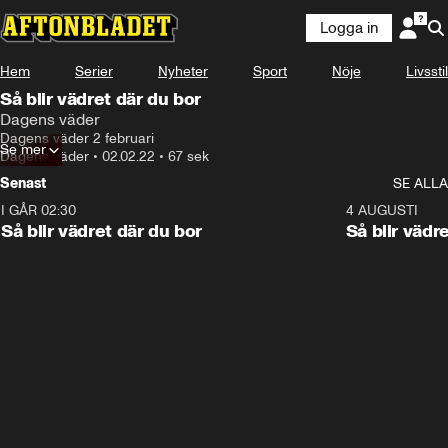
Logga in
Hem
Serier
Nyheter
Sport
Nöje
Livsstil
Så blir vädret där du bor
Dagens väder
Dagens väder 2 februari
Se mer
Dagens väder
•
02.02.22
•
67 sek
Senast
SE ALLA
I GÅR 02:30
1:06
4 AUGUSTI
Så blir vädret där du bor
Så blir vädr