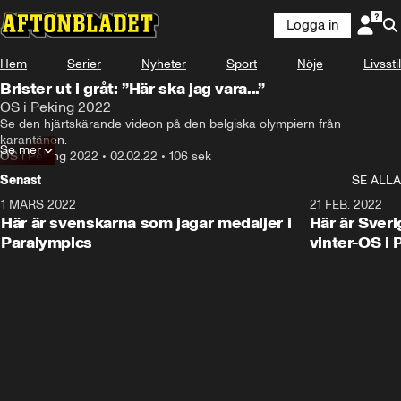
Logga in
Hem
Serier
Nyheter
Sport
Nöje
Livsstil
Brister ut i gråt: ”Här ska jag vara...”
OS i Peking 2022
Se den hjärtskärande videon på den belgiska olympiern från 
karantänen.
Se mer
OS i Peking 2022
•
02.02.22
•
106 sek
Senast
SE ALLA
1 MARS 2022
0:47
21 FEB. 2022
Här är svenskarna som jagar medaljer i
Här är Sveri
Paralympics
vinter-OS i 