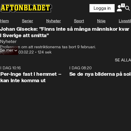
Logga in
Hem
Serier
Nyheter
Sport
Nöje
Livsstil
Johan Gisecke: ”Finns inte så många människor kvar
i Sverige att smitta”
Nyheter
Professorn om att restriktionerna tas bort 9 februari.
Se mer
Nyheter
•
03.02.22
•
124 sek
SE ALLA
I DAG 10:16
1:26
I DAG 08:20
Per-Inge fast i hemmet –
Se de nya bilderna på so
kan inte komma ut