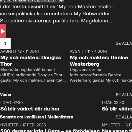
My och makten
S1 E1
23.10.25
21 min
I det första avsnittet av ”My och Makten” ställer 
inrikespolitiska kommentatorn My Rohwedder 
Socialdemokraternas partiledare Magdalena 
Andersson till svars.
1
SE ALLA
AVSNITT 12
•
11 JUNI
26:27
AVSNITT 11
•
4 JUNI
2
My och makten: Douglas
My och makten: Denice
Thor
Westerberg
Moderata ungdomsförbundet 
Ungsvenskarnas 
(MUF:s) ordförande Douglas Thor 
förbundsordförande Denice 
gästar My och makten. I avsnittet 
Westerberg gästar My och makten.
diskuteras tonårsutvisningarna och 
avsnittet diskuteras migrationsfrå
hur Moderaterna ska locka väljare till 
och hur SD ska locka kvinnliga 
Väder
SE ALLA
valet i höst. 
väljare. 
I DAG 02:30
1:06
I GÅR 02:30
Så blir vädret där du bor
Så blir vädr
Senaste om konflikten i Mellanöstern
SE ALLA
NYHETER
•
17 FEB. 2025
0:45
NYHETER
•
16 F
500 dagar av krig i Gaza – se förödelsen
Nya vapen ti