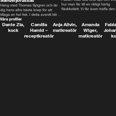
Sandefjordssås
hur man får till en riktigt härlig 
Häng med Thomas Sjögren och lär 
fläskkotlett. Vi får även träffa den 
dig hans allra bästa knep för att 
före detta schlagerkungen Fredrik
tillaga en hel fisk. I detta avsnitt blir 
som lämnat stan och sadlat om till
Våra profiler
de helstekt rödtunga med 
grisbonde på Gotland.
sandefjordssås och en magisk sallad 
Dante Zia,
Camilla
Anja Allvin,
Amanda
Fabia
på pepparrot och äpple.
kock
Hamid –
matkreatör
Wiger,
Joha
receptkreatör
matkreatör
k