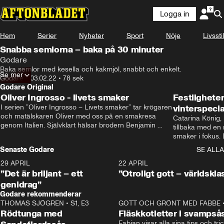
Logga in
Hem
Serier
Nyheter
Sport
Nöje
Livsstil
Snabba semlorna – baka på 30 minuter
Godare
Baka semlor med kesella och kakmjöl, snabbt och enkelt.
Se mer
Godare
•
03.02.22
•
78 sek
Godare Original
Oliver Ingrosso - livets smaker
Festlighete
I serien ”Oliver Ingrosso – Livets smaker” tar krögaren 
vinterspecia
och matälskaren Oliver med oss på en smakresa 
Catarina König, 
genom Italien. Självklart hälsar brodern Benjamin 
tillbaka med en
Ingrosso på i Rom.
smaker i fokus. D
julfavoriter och 
Senaste Godare
SE ALLA
succé.
29 APRIL
0:50
22 APRIL
”Det är briljant – ett
”Otroligt gott – världskla
genidrag”
Godare rekommenderar
THOMAS SJÖGREN
•
S1, E3
13:56
GOTT OCH GRÖNT MED FABBE
Rödtunga med
Fläskkotletter i svampså
Fabian visar alla sina tips och tric