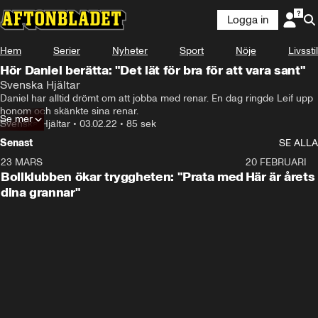
Logga in
Hem
Serier
Nyheter
Sport
Nöje
Livsstil
Hör Daniel berätta: "Det lät för bra för att vara sant"
Svenska Hjältar
Daniel har alltid drömt om att jobba med renar. En dag ringde Leif upp 
honom och skänkte sina renar.
Se mer
Svenska Hjältar
•
03.02.22
•
85 sek
Senast
SE ALLA
23 MARS
1:27
20 FEBRUARI
Bollklubben ökar tryggheten: "Prata med
Här är årets
dina grannar"