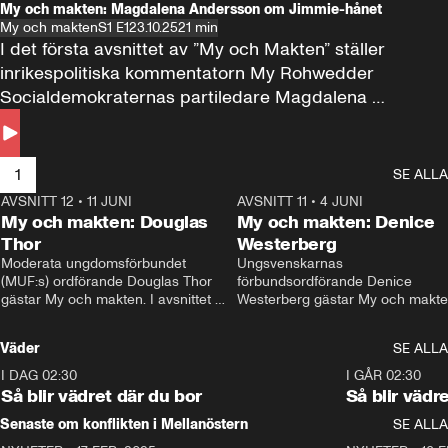
My och makten: Magdalena Andersson om Jimmie-hånet
My och makten
S1 E1
23.10.25
21 min
I det första avsnittet av ”My och Makten” ställer 
inrikespolitiska kommentatorn My Rohwedder 
Socialdemokraternas partiledare Magdalena 
Andersson till svars.
1
SE ALLA
AVSNITT 12
•
11 JUNI
26:27
AVSNITT 11
•
4 JUNI
2
My och makten: Douglas
My och makten: Denice
Thor
Westerberg
Moderata ungdomsförbundet 
Ungsvenskarnas 
(MUF:s) ordförande Douglas Thor 
förbundsordförande Denice 
gästar My och makten. I avsnittet 
Westerberg gästar My och makten.
diskuteras tonårsutvisningarna och 
avsnittet diskuteras migrationsfrå
hur Moderaterna ska locka väljare till 
och hur SD ska locka kvinnliga 
Väder
SE ALLA
valet i höst. 
väljare. 
I DAG 02:30
1:06
I GÅR 02:30
Så blir vädret där du bor
Så blir vädr
Senaste om konflikten i Mellanöstern
SE ALLA