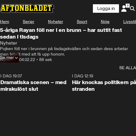
Logga in
Hem
Serier
Nyheter
Sport
Nöje
Livsstil
5-åriga Rayan föll ner i en brunn – har suttit fast
sedan i tisdags
Nyheter
Pojken föll ner i brunnen på tisdagskvällen och sedan dess arbetar 
man febrilt med att få upp honom.
Se mer
Nyheter
•
04.02.22
•
88 sek
SE ALLA
I DAG 19:07
0:42
I DAG 12:19
Dramatiska scenen – med
Här knockas politikern p
mirakulöst slut
stranden