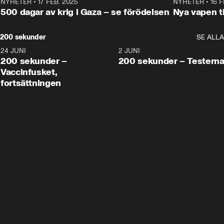
NYHETER
•
17 FEB. 2025
0:45
NYHETER
•
16 F
500 dagar av krig i Gaza – se förödelsen
Nya vapen ti
200 sekunder
SE ALLA
24 JUNI
5:00
2 JUNI
200 sekunder –
200 sekunder – Testern
Vaccinfusket,
fortsättningen