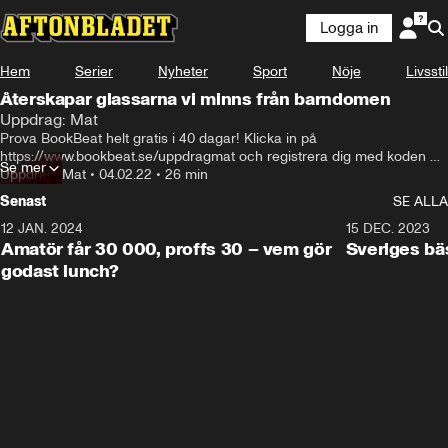
Logga in
Hem
Serier
Nyheter
Sport
Nöje
Livsstil
Återskapar glassarna vi minns från barndomen
Uppdrag: Mat
Prova BookBeat helt gratis i 40 dagar! Klicka in på 
https://www.bookbeat.se/uppdragmat och registrera dig med koden 
Se mer
uppdragmat.

Uppdrag: Mat
•
04.02.22
•
26 min
Koden gäller alla nya BookBeat-användare och BookBeat har ingen 
Senast
SE ALLA
bindningstid.

12 JAN. 2024
32:36
15 DEC. 2023
I det här avsnittet återskapar jag glassar vi minns från barndomen. 
Amatör får 30 000, proffs 30 – vem gör
Sveriges bä
Och jag gör det med hjälp av en rad proffs! 

godast lunch?
Tack till Camilo, Fredagskocken Mattias Larsson, Cecilia Larsson och 
inte minst Douglas Spiik. Här är hans hemsida: 
https://customcooking.se/

GB Max (skattkistan), Winner Taco, Banana Joe, Cornetto Citron, 
Solero Shots, Calippo shots! 

Tack till Söders Gourmet och Victor Hansson Meneses! 
