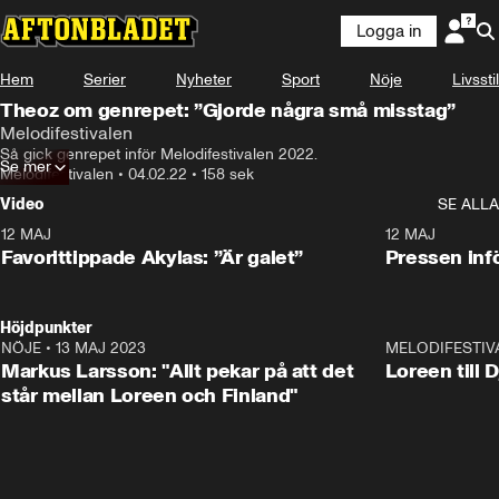
Logga in
Hem
Serier
Nyheter
Sport
Nöje
Livsstil
Theoz om genrepet: ”Gjorde några små misstag”
Melodifestivalen
Så gick genrepet inför Melodifestivalen 2022.
Se mer
Melodifestivalen
•
04.02.22
•
158 sek
Video
SE ALLA
12 MAJ
1:04
12 MAJ
Favorittippade Akylas: ”Är galet”
Pressen infö
Höjdpunkter
NÖJE
•
13 MAJ 2023
18:32
MELODIFESTIV
Markus Larsson: "Allt pekar på att det
Loreen till 
står mellan Loreen och Finland"