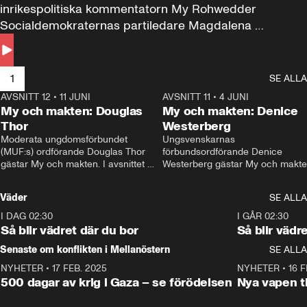
inrikespolitiska kommentatorn My Rohwedder 
Socialdemokraternas partiledare Magdalena 
Andersson till svars.
1
SE ALLA
AVSNITT 12
•
11 JUNI
26:27
AVSNITT 11
•
4 JUNI
2
My och makten: Douglas
My och makten: Denice
Thor
Westerberg
Moderata ungdomsförbundet 
Ungsvenskarnas 
(MUF:s) ordförande Douglas Thor 
förbundsordförande Denice 
gästar My och makten. I avsnittet 
Westerberg gästar My och makten.
diskuteras tonårsutvisningarna och 
avsnittet diskuteras migrationsfrå
hur Moderaterna ska locka väljare till 
och hur SD ska locka kvinnliga 
Väder
SE ALLA
valet i höst. 
väljare. 
I DAG 02:30
1:06
I GÅR 02:30
Så blir vädret där du bor
Så blir vädr
Senaste om konflikten i Mellanöstern
SE ALLA
NYHETER
•
17 FEB. 2025
0:45
NYHETER
•
16 F
500 dagar av krig i Gaza – se förödelsen
Nya vapen ti