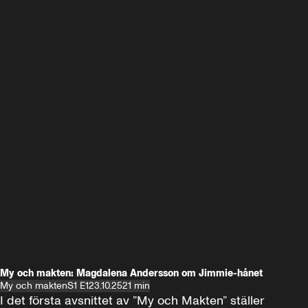
My och makten: Magdalena Andersson om Jimmie-hånet
My och makten
S1 E1
23.10.25
21 min
I det första avsnittet av ”My och Makten” ställer 