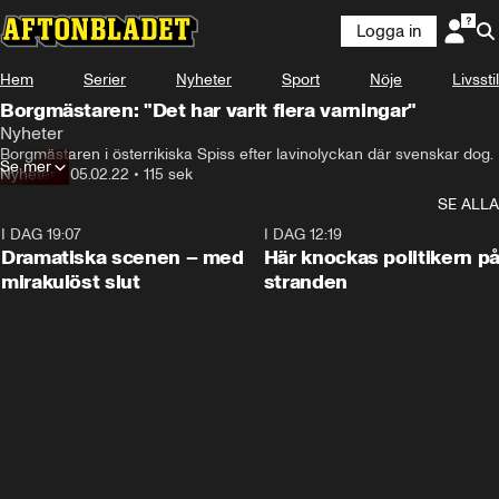
Logga in
Hem
Serier
Nyheter
Sport
Nöje
Livsstil
Borgmästaren: "Det har varit flera varningar"
Nyheter
Borgmästaren i österrikiska Spiss efter lavinolyckan där svenskar dog.
Se mer
Nyheter
•
05.02.22
•
115 sek
SE ALLA
I DAG 19:07
0:42
I DAG 12:19
Dramatiska scenen – med
Här knockas politikern p
mirakulöst slut
stranden