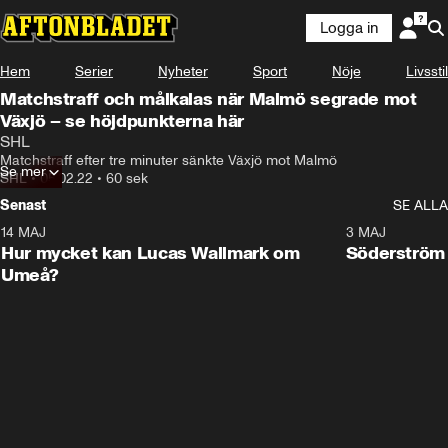
Logga in
Hem
Serier
Nyheter
Sport
Nöje
Livsstil
Matchstraff och målkalas när Malmö segrade mot
Växjö – se höjdpunkterna här
SHL
Matchstraff efter tre minuter sänkte Växjö mot Malmö
Se mer
SHL
•
05.02.22
•
60 sek
Senast
SE ALLA
14 MAJ
1:18
3 MAJ
Plus
Hur mycket kan Lucas Wallmark om
Söderström
Umeå?