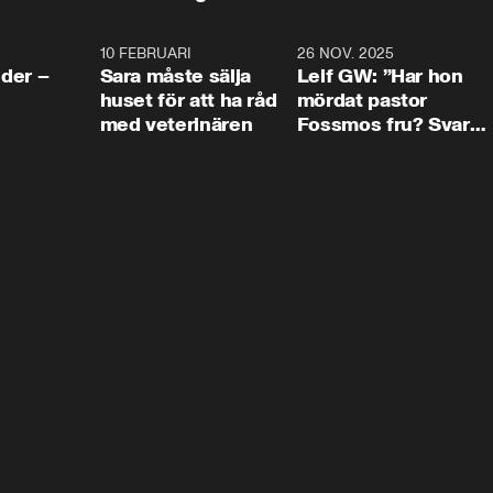
4:24
10 FEBRUARI
4:13
26 NOV. 2025
8:1
der –
Sara måste sälja
Leif GW: ”Har hon
huset för att ha råd
mördat pastor
med veterinären
Fossmos fru? Svar
nej.”