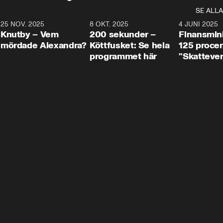
SE ALLA
3
25 NOV. 2025
31:05
8 OKT. 2025
4:29
4 JUNI 2025
Knutby – Vem
200 sekunder –
Finansmin
mördade Alexandra?
Köttfusket: Se hela
125 procent
programmet här
"Skattever
viktig uppg