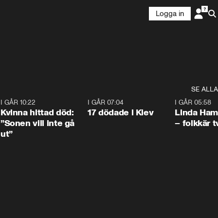
Logga in
SE ALLA
7
I GÅR 10:22
1:12
I GÅR 07:04
0:43
I GÅR 05:58
Kvinna hittad död:
17 dödade i Kiev
Linda Ham
”Sonen vill inte gå
– folkkär t
ut”