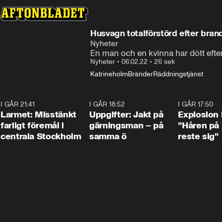
Husvagn totalförstörd efter bran
Nyheter
En man och en kvinna har dött efte
Nyheter
•
06.02.22
•
26 sek
Katrineholm
Bränder
Räddningstjänst
I GÅR 21:41
0:35
I GÅR 18:52
0:33
I GÅR 17:50
Larmet: Misstänkt
Uppgifter: Jakt på
Explosion 
farligt föremål i
gärningsman – på
”Håren på
centrala Stockholm
samma ö
reste sig”