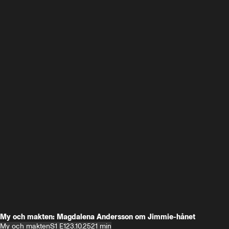
My och makten: Magdalena Andersson om Jimmie-hånet
My och makten
S1 E1
23.10.25
21 min