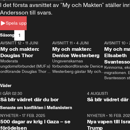
I det första avsnittet av ”My och Makten” ställe
Andersson till svars.
Spela upp
1
Säsong
AVSNITT 12
•
11 JUNI
26:27
AVSNITT 11
•
4 JUNI
23:40
AVSNITT 10
•
My och makten:
My och makten:
My och ma
Douglas Thor
Denice Westerberg
Elisabeth
Moderata 
Ungsvenskarnas 
Svantess
ungdomsförbundet (MUF:s) 
förbundsordförande Denice 
Kvinnorna, ek
ordförande Douglas Thor 
Westerberg gästar My och 
migrationen. E
gästar My och makten. I 
makten. I avsnittet 
Svantesson stäl
avsnittet diskuteras 
diskuteras migrationsfrågan 
när finansmini
Väder
tonårsutvisningarna och hur 
och hur SD ska locka 
Moderaterna ska locka 
kvinnliga väljare. 
I GÅR 02:30
1:06
4 AUGUSTI
väljare till valet i höst. 
Så blir vädret där du bor
Så blir vädret där
Senaste om konflikten i Mellanöstern
NYHETER
•
17 FEB. 2025
0:45
NYHETER
•
16 FEB. 20
500 dagar av krig i Gaza – se
Nya vapen till Isr
förödelsen
Trump