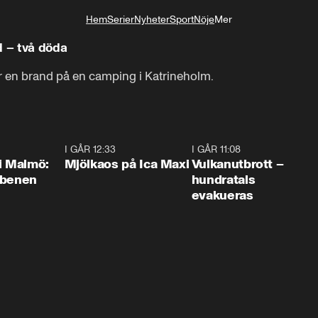
Hem
Serier
Nyheter
Sport
Nöje
Mer
Livsstil
d – två döda
r en brand på en camping i Katrineholm.
1:10
I GÅR 12:33
0:24
I GÅR 11:08
0:2
i Malmö:
Mjölkaos på Ica Maxi
Vulkanutbrott –
 benen
hundratals
evakueras