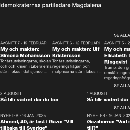
aldemokraternas partiledare Magdalena 
SE ALLA
7
AVSNITT 7
•
19 FEBRUARI
24:30
AVSNITT 6
•
12 FEBRUARI
27:30
AVSNITT 5
•
My och makten:
My och makten: Ulf
My och ma
Simona Mohamsson
Kristersson
Elisabeth
 
Tonårsutvisningarna, skolan 
Tonårsutvisningarna, 
Ringqvist
och och krisen i Liberalerna 
regeringsfrågan och 
Trump, den gr
står i fokus i det sjunde 
matpriserna står i fokus i 
omställningen
avsnittet av ”My och 
det sjätte avsnittet av ”My 
regeringsfråga
makten”. Se när 
och makten”. Se när 
centrum i det 
SE ALLA
Aftonbladets inrikespolitiska 
Aftonbladets inrikespolitiska 
avsnittet av ”
kommentator My 
kommentator My 
6
2 AUGUSTI
1:06
1 AUGUSTI
Makten”. Se nä
Rohwedder ställer 
Rohwedder ställer 
Så blir vädret där du bor
Så blir vädret där
Aftonbladets in
utbildnings- och 
statsminister Ulf Kristersson 
kommentator 
SE ALLA
integrationsminister Simona 
till svars.
Rohwedder stäl
Mohamsson till svars.
Centerpartiets
2
NYHETER
•
16 JAN. 2025
1:01
NYHETER
•
16 JAN. 20
Thand Ring till
Ahmed, 40, är fast i Gaza: ”Vill
Gazaborna: ”Vad s
tillbaka till Sverige”
till?”