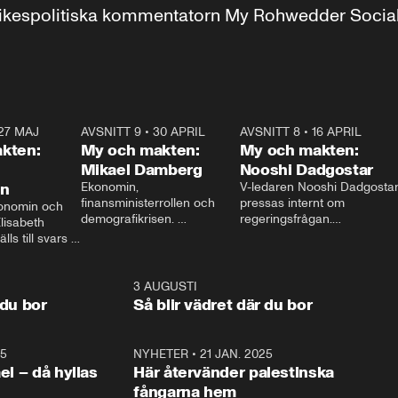
r inrikespolitiska kommentatorn My Rohwedder Soci
27 MAJ
3:51
AVSNITT 9
•
30 APRIL
24:00
AVSNITT 8
•
16 APRIL
25:1
kten:
My och makten:
My och makten:
Mikael Damberg
Nooshi Dadgostar
on
Ekonomin, 
V-ledaren Nooshi Dadgostar
finansministerrollen och 
pressas internt om 
onomin och 
demografikrisen. 
regeringsfrågan.

lisabeth 
Oppositionen ställs till svars 
I Aftonbladets 
ls till svars 
när Socialdemokraternas 
partiledarutfrågning ”My 
stern gästar 
Mikael Damberg gästar My 
och Makten” sätter hon ner 
My och Makten. 
och Makten. 
foten mot kritikerna:

1:06
3 AUGUSTI
1:0
– Vi ställer upp i val. Ska vi 
 du bor
Så blir vädret där du bor
vara med så sitter vi förstås 
25
1:22
NYHETER
•
21 JAN. 2025
0:5
ael – då hyllas
Här återvänder palestinska
fångarna hem