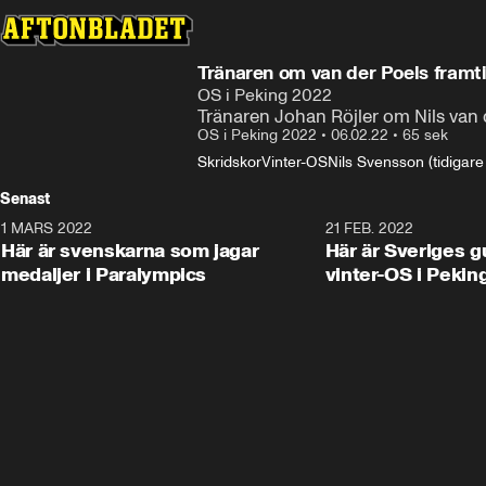
Tränaren om van der Poels framtid
OS i Peking 2022
Tränaren Johan Röjler om Nils van 
OS i Peking 2022
•
06.02.22
•
65 sek
Skridskor
Vinter-OS
Nils Svensson (tidigare
Senast
1 MARS 2022
0:47
21 FEB. 2022
Här är svenskarna som jagar
Här är Sveriges g
medaljer i Paralympics
vinter-OS i Pekin