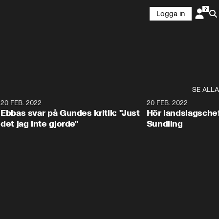
Logga in
SE ALLA
9
20 FEB. 2022
0:59
20 FEB. 2022
Ebbas svar på Gundes kritik: "Just
Hör landslagsche
det jag inte gjorde"
Sundling