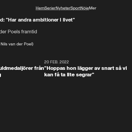
Hem
Serier
Nyheter
Sport
Nöje
Mer
Livsstil
: "Har andra ambitioner i livet"
der Poels framtid
 Nils van der Poel)
2:09
20 FEB. 2022
0:1
uldmedaljörer från
"Hoppas hon lägger av snart så vi
g
kan få ta lite segrar"