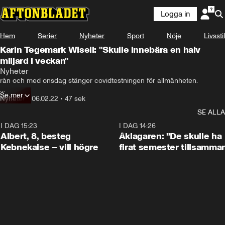
Logga in
Hem
Serier
Nyheter
Sport
Nöje
Livsstil
Karin Tegemark Wisell: "Skulle innebära en halv
miljard i veckan"
Nyheter
rån och med onsdag stänger covidtestningen för allmänheten.

Se mer
Ett av skälen är att det blir för dyrt, enligt Folkhälsomyndighetens 
Nyheter
•
06.02.22
•
47 sek
generaldirektör Karin Tegmark Wisell i SVT:s "Agenda".
SE ALLA
I DAG 15:23
0:54
I DAG 14:26
Albert, 8, besteg
Åklagaren: ”De skulle ha
Kebnekaise – vill högre
firat semester tillsamma