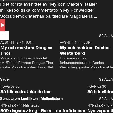
I det första avsnittet av ”My och Makten” ställer 
inrikespolitiska kommentatorn My Rohwedder 
Socialdemokraternas partiledare Magdalena 
Andersson till svars.
1
SE ALLA
AVSNITT 12
•
11 JUNI
26:27
AVSNITT 11
•
4 JUNI
2
My och makten: Douglas
My och makten: Denice
Thor
Westerberg
Moderata ungdomsförbundet 
Ungsvenskarnas 
(MUF:s) ordförande Douglas Thor 
förbundsordförande Denice 
gästar My och makten. I avsnittet 
Westerberg gästar My och makten.
diskuteras tonårsutvisningarna och 
avsnittet diskuteras migrationsfrå
hur Moderaterna ska locka väljare till 
och hur SD ska locka kvinnliga 
Väder
SE ALLA
valet i höst. 
väljare. 
I DAG 02:30
1:06
I GÅR 02:30
Så blir vädret där du bor
Så blir vädr
Senaste om konflikten i Mellanöstern
SE ALLA
NYHETER
•
17 FEB. 2025
0:45
NYHETER
•
16 F
500 dagar av krig i Gaza – se förödelsen
Nya vapen ti