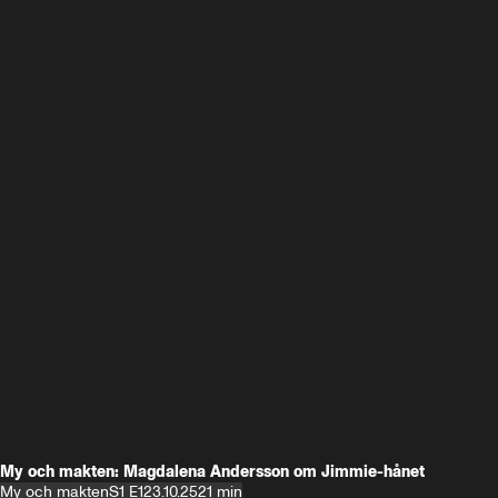
My och makten: Magdalena Andersson om Jimmie-hånet
My och makten
S1 E1
23.10.25
21 min