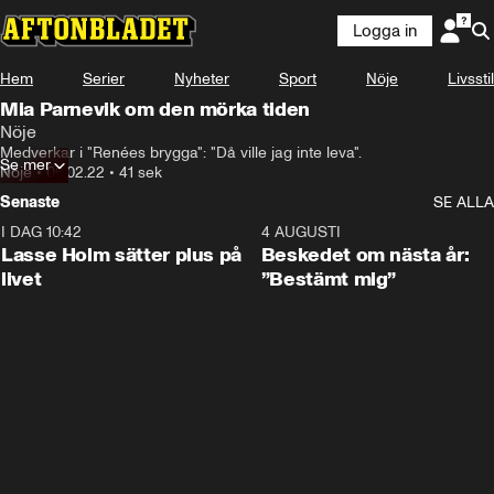
Logga in
Hem
Serier
Nyheter
Sport
Nöje
Livsstil
Mia Parnevik om den mörka tiden
Nöje
Medverkar i "Renées brygga": "Då ville jag inte leva".
Se mer
Nöje
•
06.02.22
•
41 sek
Senaste
SE ALLA
I DAG 10:42
1:04
4 AUGUSTI
Lasse Holm sätter plus på
Beskedet om nästa år:
livet
”Bestämt mig”