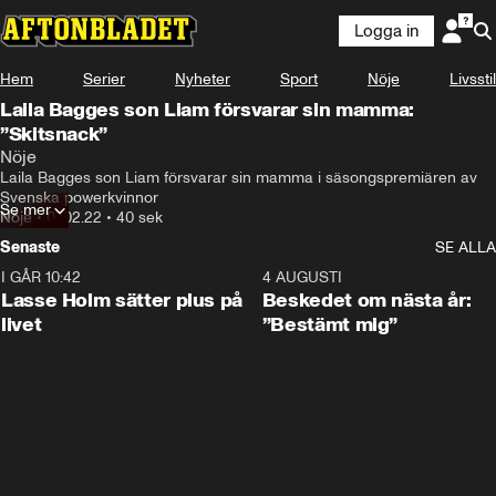
Logga in
Hem
Serier
Nyheter
Sport
Nöje
Livsstil
Laila Bagges son Liam försvarar sin mamma:
”Skitsnack”
Nöje
Laila Bagges son Liam försvarar sin mamma i säsongspremiären av 
Svenska powerkvinnor
Se mer
Nöje
•
07.02.22
•
40 sek
Senaste
SE ALLA
I GÅR 10:42
1:04
4 AUGUSTI
Lasse Holm sätter plus på
Beskedet om nästa år:
livet
”Bestämt mig”