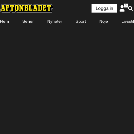
Logga in
Laddar ...
Hem
Serier
Nyheter
Sport
Nöje
Livsstil