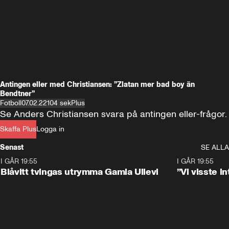
Antingen eller med Christiansen: ”Zlatan mer bad boy än
Bendtner”
Fotboll
07.02.22
104 sek
Plus
Se Anders Christiansen svara på antingen eller-frågor.
Skaffa Plus
Logga in
Senast
SE ALLA
I GÅR 19:55
0:29
I GÅR 19:55
Blåvitt tvingas utrymma Gamla Ullevi
”Vi visste 