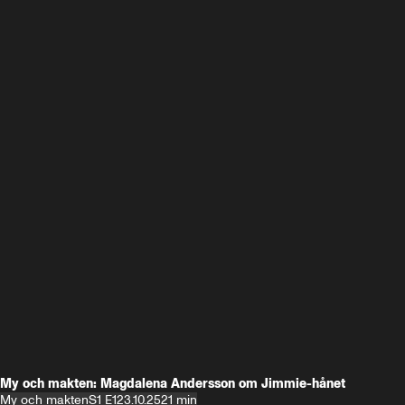
My och makten: Magdalena Andersson om Jimmie-hånet
My och makten
S1 E1
23.10.25
21 min