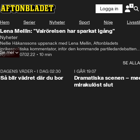
Logga in
Hem
Serier
Nyheter
Sport
Nöje
Livsstil
Lena Mellin: "Valrörelsen har sparkat igång"
Nyheter
Nellie Håkanssons uppsnack med Lena Mellin, Aftonbladets 
inrikespolitiska kommentator, inför den kommande partiledardebatten i 
Se mer
TV4.
Nyheter
•
07.02.22
•
10 min
SE ALLA
DAGENS VÄDER
•
I DAG 02:30
1:06
I GÅR 19:07
Så blir vädret där du bor
Dramatiska scenen – me
mirakulöst slut