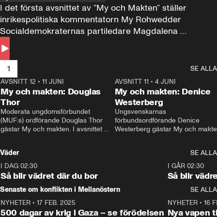
I det första avsnittet av ”My och Makten” ställer 
inrikespolitiska kommentatorn My Rohwedder 
Socialdemokraternas partiledare Magdalena 
Andersson till svars.
1
SE ALLA
AVSNITT 12
•
11 JUNI
26:27
AVSNITT 11
•
4 JUNI
2
My och makten: Douglas
My och makten: Denice
Thor
Westerberg
Moderata ungdomsförbundet 
Ungsvenskarnas 
(MUF:s) ordförande Douglas Thor 
förbundsordförande Denice 
gästar My och makten. I avsnittet 
Westerberg gästar My och makten.
diskuteras tonårsutvisningarna och 
avsnittet diskuteras migrationsfrå
hur Moderaterna ska locka väljare till 
och hur SD ska locka kvinnliga 
Väder
SE ALLA
valet i höst. 
väljare. 
I DAG 02:30
1:06
I GÅR 02:30
Så blir vädret där du bor
Så blir vädr
Senaste om konflikten i Mellanöstern
SE ALLA
NYHETER
•
17 FEB. 2025
0:45
NYHETER
•
16 F
500 dagar av krig i Gaza – se förödelsen
Nya vapen ti