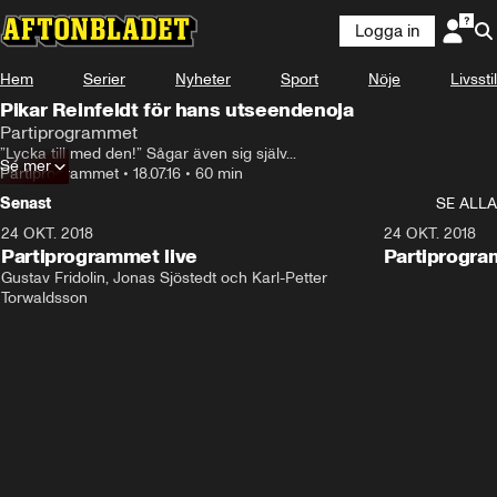
Logga in
Hem
Serier
Nyheter
Sport
Nöje
Livsstil
Pikar Reinfeldt för hans utseendenoja
Partiprogrammet
”Lycka till med den!” Sågar även sig själv...
Se mer
Partiprogrammet
•
18.07.16
•
60 min
Senast
SE ALLA
24 OKT. 2018
32:13
24 OKT. 2018
Partiprogrammet live
Partiprogra
Gustav Fridolin, Jonas Sjöstedt och Karl-Petter 
Torwaldsson