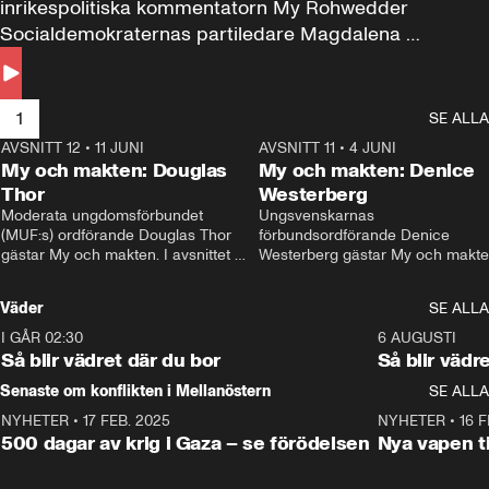
inrikespolitiska kommentatorn My Rohwedder 
Socialdemokraternas partiledare Magdalena 
Andersson till svars.
1
SE ALLA
AVSNITT 12
•
11 JUNI
26:27
AVSNITT 11
•
4 JUNI
2
My och makten: Douglas
My och makten: Denice
Thor
Westerberg
Moderata ungdomsförbundet 
Ungsvenskarnas 
(MUF:s) ordförande Douglas Thor 
förbundsordförande Denice 
gästar My och makten. I avsnittet 
Westerberg gästar My och makten.
diskuteras tonårsutvisningarna och 
avsnittet diskuteras migrationsfrå
hur Moderaterna ska locka väljare till 
och hur SD ska locka kvinnliga 
Väder
SE ALLA
valet i höst. 
väljare. 
I GÅR 02:30
1:06
6 AUGUSTI
Så blir vädret där du bor
Så blir vädr
Senaste om konflikten i Mellanöstern
SE ALLA
NYHETER
•
17 FEB. 2025
0:45
NYHETER
•
16 F
500 dagar av krig i Gaza – se förödelsen
Nya vapen ti