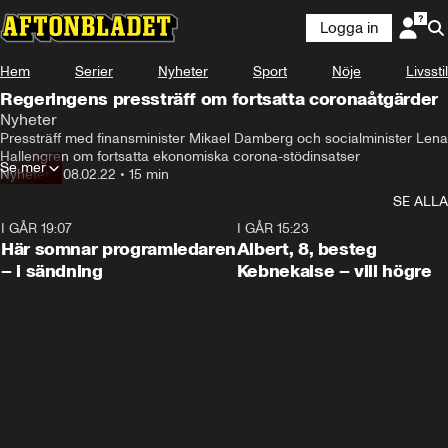
Logga in
Hem
Serier
Nyheter
Sport
Nöje
Livsstil
Regeringens pressträff om fortsatta coronaåtgärder
Nyheter
Pressträff med finansminister Mikael Damberg och socialminister Lena 
Hallengren om fortsatta ekonomiska corona-stödinsatser
Se mer
Nyheter
•
08.02.22
•
15 min
SE ALLA
I GÅR 19:07
0:45
I GÅR 15:23
Här somnar programledaren
Albert, 8, besteg
– i sändning
Kebnekaise – vill högre