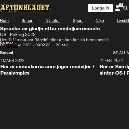
Logga in
Hem
Serier
Nyheter
Sport
Nöje
Livsstil
Sprudlar av glädje efter medaljceremonin
OS i Peking 2022
Henrik Harlaut gör ”fågeln” efter att han fått sin bronsmedalj
Se mer
OS i Peking 2022
•
09.02.22
•
120 sek
Senast
SE ALLA
1 MARS 2022
0:47
21 FEB. 2022
Här är svenskarna som jagar medaljer i
Här är Sveri
Paralympics
vinter-OS i 