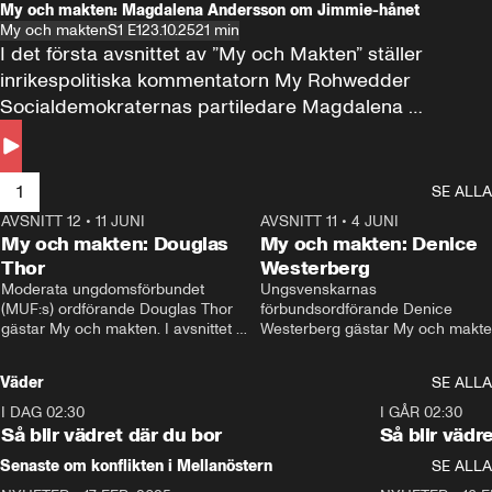
My och makten: Magdalena Andersson om Jimmie-hånet
My och makten
S1 E1
23.10.25
21 min
I det första avsnittet av ”My och Makten” ställer 
inrikespolitiska kommentatorn My Rohwedder 
Socialdemokraternas partiledare Magdalena 
Andersson till svars.
1
SE ALLA
AVSNITT 12
•
11 JUNI
26:27
AVSNITT 11
•
4 JUNI
2
My och makten: Douglas
My och makten: Denice
Thor
Westerberg
Moderata ungdomsförbundet 
Ungsvenskarnas 
(MUF:s) ordförande Douglas Thor 
förbundsordförande Denice 
gästar My och makten. I avsnittet 
Westerberg gästar My och makten.
diskuteras tonårsutvisningarna och 
avsnittet diskuteras migrationsfrå
hur Moderaterna ska locka väljare till 
och hur SD ska locka kvinnliga 
Väder
SE ALLA
valet i höst. 
väljare. 
I DAG 02:30
1:06
I GÅR 02:30
Så blir vädret där du bor
Så blir vädr
Senaste om konflikten i Mellanöstern
SE ALLA