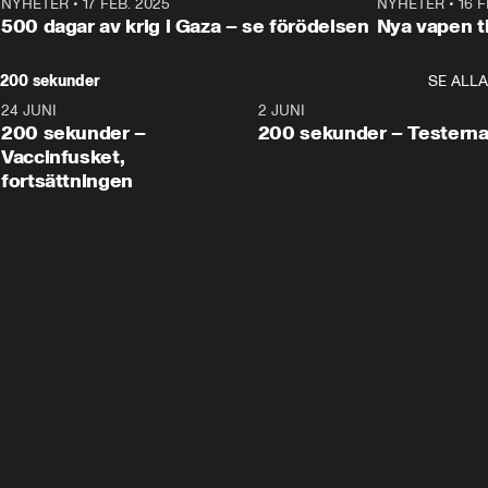
NYHETER
•
17 FEB. 2025
0:45
NYHETER
•
16 F
500 dagar av krig i Gaza – se förödelsen
Nya vapen ti
200 sekunder
SE ALLA
24 JUNI
5:00
2 JUNI
200 sekunder –
200 sekunder – Testern
Vaccinfusket,
fortsättningen