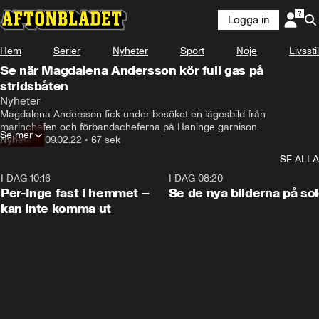
Logga in
Hem
Serier
Nyheter
Sport
Nöje
Livsstil
Se när Magdalena Andersson kör full gas på
stridsbåten
Nyheter
Magdalena Andersson fick under besöket en lägesbild från 
marinchefen och förbandscheferna på Haninge garnison.
Se mer
Nyheter
•
09.02.22
•
67 sek
SE ALLA
I DAG 10:16
1:26
I DAG 08:20
Per-Inge fast i hemmet –
Se de nya bilderna på so
kan inte komma ut