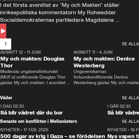
I det första avsnittet av ”My och Makten” ställer 
inrikespolitiska kommentatorn My Rohwedder 
Socialdemokraternas partiledare Magdalena 
Andersson till svars.
1
SE ALLA
AVSNITT 12
•
11 JUNI
26:27
AVSNITT 11
•
4 JUNI
2
My och makten: Douglas
My och makten: Denice
Thor
Westerberg
Moderata ungdomsförbundet 
Ungsvenskarnas 
(MUF:s) ordförande Douglas Thor 
förbundsordförande Denice 
gästar My och makten. I avsnittet 
Westerberg gästar My och makten.
diskuteras tonårsutvisningarna och 
avsnittet diskuteras migrationsfrå
hur Moderaterna ska locka väljare till 
och hur SD ska locka kvinnliga 
Väder
SE ALLA
valet i höst. 
väljare. 
I DAG 02:30
1:06
I GÅR 02:30
Så blir vädret där du bor
Så blir vädr
Senaste om konflikten i Mellanöstern
SE ALLA
NYHETER
•
17 FEB. 2025
0:45
NYHETER
•
16 F
500 dagar av krig i Gaza – se förödelsen
Nya vapen ti