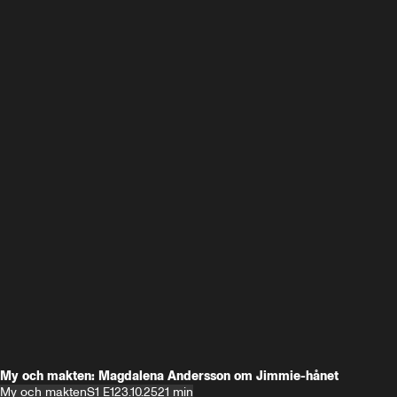
My och makten: Magdalena Andersson om Jimmie-hånet
My och makten
S1 E1
23.10.25
21 min