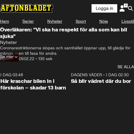
Logga in
Hem
Serier
Nyheter
Sport
Nöje
Livsstil
Överläkaren: ”Vi ska ha respekt för alla som kan bli
sjuka”
Nyheter
Coronarestriktionerna slopas och samhället öppnar upp, till glädje för 
många, men till fasa för andra.
Se mer
Nyheter
•
09.02.22
•
136 sek
SE ALLA
I DAG 03:48
0:29
DAGENS VÄDER
•
I DAG 02:30
Här kraschar bilen in i
Så blir vädret där du bor
förskolan – skadar 13 barn