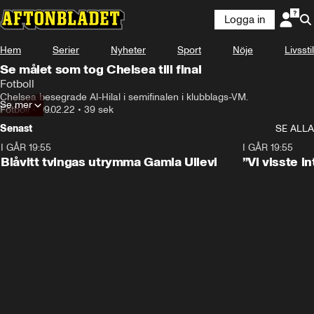
Logga in
Hem
Serier
Nyheter
Sport
Nöje
Livsstil
Se målet som tog Chelsea till final
Fotboll
Chelsea besegrade Al-Hilal i semifinalen i klubblags-VM.
Se mer
Fotboll
•
09.02.22
•
39 sek
Senast
SE ALLA
I GÅR 19:55
0:29
I GÅR 19:55
Blåvitt tvingas utrymma Gamla Ullevi
”Vi visste 