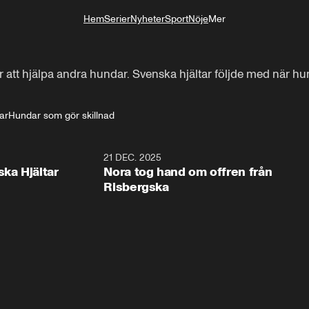
Hem
Serier
Nyheter
Sport
Nöje
Mer
Livsstil
att hjälpa andra hundar. Svenska hjältar följde med när hun
ar
Hundar som gör skillnad
1:00
21 DEC. 2025
1:1
ska Hjältar
Nora tog hand om offren från
Risbergska