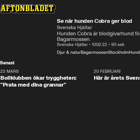
Se när hunden Cobra ger blod
Svenska Hjältar
Hunden Cobra är blodgivarhund för 
Bagarmossen.
Svenska Hjältar
•
10.02.22
•
90 sek
Djur & natur
Bagarmossen
Stockholm
Hund
Senast
23 MARS
1:27
20 FEBRUARI
Bollklubben ökar tryggheten:
Här är årets Sven
"Prata med dina grannar"