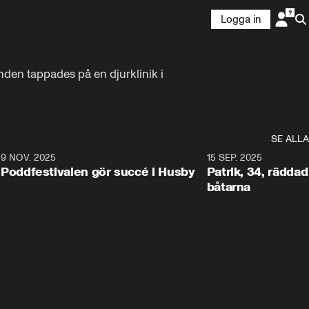
Logga in
den tappades på en djurklinik i 
SE ALLA
6
9 NOV. 2025
0:29
15 SEP. 2025
Poddfestivalen gör succé i Husby
Patrik, 34, räddad 
båtarna