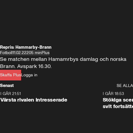
Repris: Hammarby-Brann
Fotboll
11.02.22
205 min
Plus
Se matchen mellan Hamamrbys damlag och norska 
Brann. Avspark 16.30.
Skaffa Plus
Logga in
Senast
SE ALLA
I GÅR 21:51
0:31
I GÅR 18:53
Värsta rivalen intresserade
Stökiga sce
svit fortsätt