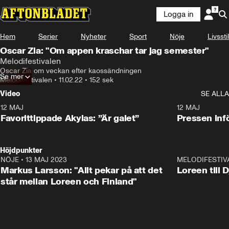
Logga in
Hem
Serier
Nyheter
Sport
Nöje
Livsstil
Oscar Zia: "Om appen kraschar tar jag semester"
Melodifestivalen
Oscar Zia om veckan efter kaossändningen
Se mer
Melodifestivalen
•
11.02.22
•
152 sek
Video
SE ALLA
12 MAJ
1:04
12 MAJ
Favorittippade Akylas: ”Är galet”
Pressen infö
Höjdpunkter
NÖJE
•
13 MAJ 2023
18:32
MELODIFESTIV
Markus Larsson: "Allt pekar på att det
Loreen till 
står mellan Loreen och Finland"