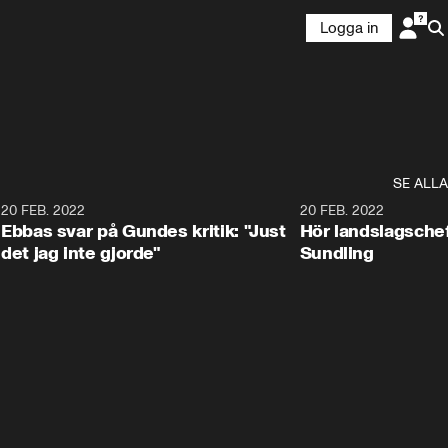
Logga in
SE ALLA
20 FEB. 2022
20 FEB. 2022
Ebbas svar på Gundes kritik: "Just
Hör landslagsche
det jag inte gjorde"
Sundling