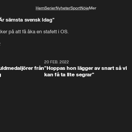
Hem
Serier
Nyheter
Sport
Nöje
Mer
Livsstil
"Är sämsta svensk idag"
er på att få åka en stafett i OS.
2
20 FEB. 2022
uldmedaljörer från
"Hoppas hon lägger av snart så vi
g
kan få ta lite segrar"