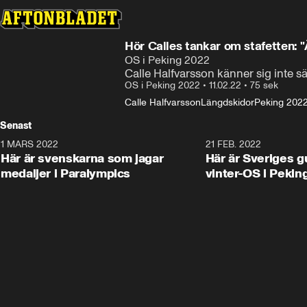
Hör Calles tankar om stafetten: 
OS i Peking 2022
Calle Halfvarsson känner sig inte säk
OS i Peking 2022
•
11.02.22
•
75 sek
Calle Halfvarsson
Längdskidor
Peking 202
Senast
1 MARS 2022
21 FEB. 2022
Här är svenskarna som jagar
Här är Sveriges g
medaljer i Paralympics
vinter-OS i Pekin