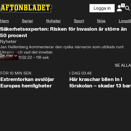
Logga in
Hem
Serier
Nyheter
Sport
Nöje
Livsstil
Säkerhetsexperten: Risken för invasion är större än
50 procent
Nyheter
Jan Hellenberg kommenterar den ryska närvaron som utökats runt 
Ukraina och vad det innebär.
Se mer
Nyheter
•
11.02.22
•
118 sek
SE ALLA
FÖR 10 MIN SEN
0:53
I DAG 03:48
Extremtorkan avslöjar
Här kraschar bilen in i
Europas hemligheter
förskolan – skadar 13 bar