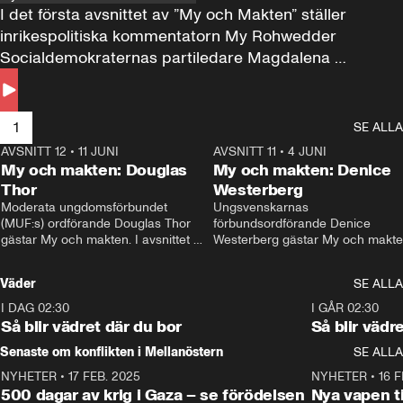
I det första avsnittet av ”My och Makten” ställer 
inrikespolitiska kommentatorn My Rohwedder 
Socialdemokraternas partiledare Magdalena 
Andersson till svars.
1
SE ALLA
AVSNITT 12
•
11 JUNI
26:27
AVSNITT 11
•
4 JUNI
2
My och makten: Douglas
My och makten: Denice
Thor
Westerberg
Moderata ungdomsförbundet 
Ungsvenskarnas 
(MUF:s) ordförande Douglas Thor 
förbundsordförande Denice 
gästar My och makten. I avsnittet 
Westerberg gästar My och makten.
diskuteras tonårsutvisningarna och 
avsnittet diskuteras migrationsfrå
hur Moderaterna ska locka väljare till 
och hur SD ska locka kvinnliga 
Väder
SE ALLA
valet i höst. 
väljare. 
I DAG 02:30
1:06
I GÅR 02:30
Så blir vädret där du bor
Så blir vädr
Senaste om konflikten i Mellanöstern
SE ALLA
NYHETER
•
17 FEB. 2025
0:45
NYHETER
•
16 F
500 dagar av krig i Gaza – se förödelsen
Nya vapen ti