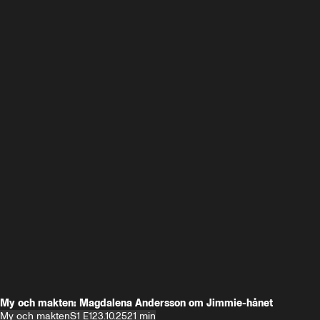
My och makten: Magdalena Andersson om Jimmie-hånet
My och makten
S1 E1
23.10.25
21 min