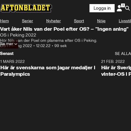
Logga in
Hem
Serier
Nyheter
Sport
Nöje
Livsstil
Vart åker Nils van der Poel efter OS? – "Ingen aning"
OS i Peking 2022
Hör Nils van der Poel om planerna efter OS i Peking.
Se mer
OS i Peking 2022
•
12.02.22
•
99 sek
Senast
SE ALLA
1 MARS 2022
0:47
21 FEB. 2022
Här är svenskarna som jagar medaljer i
Här är Sveri
Paralympics
vinter-OS i 