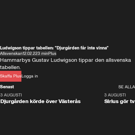
Ludwigson tippar tabellen: "Djurgården får inte vinna"
Allsvenskan
12.02.22
3 min
Plus
Hammarbys Gustav Ludwigson tippar den allsvenska 
tabellen.
Skaffa Plus
Logga in
Senast
SE ALLA
3 AUGUSTI
3:00
3 AUGUSTI
Djurgården körde över Västerås
Sirius gör t