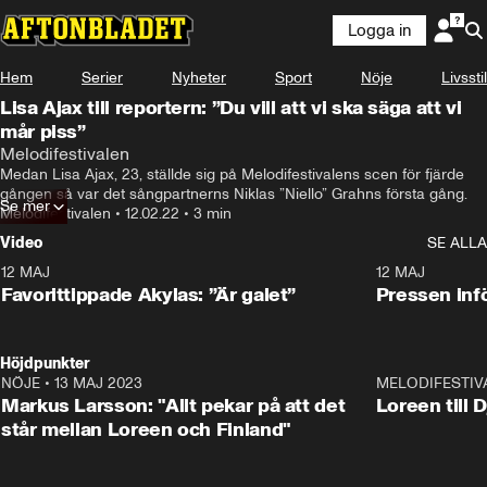
Logga in
Hem
Serier
Nyheter
Sport
Nöje
Livsstil
Lisa Ajax till reportern: ”Du vill att vi ska säga att vi
mår piss”
Melodifestivalen
Medan Lisa Ajax, 23, ställde sig på Melodifestivalens scen för fjärde 
gången så var det sångpartnerns Niklas ”Niello” Grahns första gång.
Se mer
Melodifestivalen
•
12.02.22
•
3 min
Video
SE ALLA
12 MAJ
1:04
12 MAJ
Favorittippade Akylas: ”Är galet”
Pressen infö
Höjdpunkter
NÖJE
•
13 MAJ 2023
18:32
MELODIFESTIV
Markus Larsson: "Allt pekar på att det
Loreen till 
står mellan Loreen och Finland"