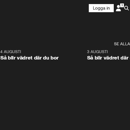
Logga in
SE ALLA
6
4 AUGUSTI
1:06
3 AUGUSTI
Så blir vädret där du bor
Så blir vädret där