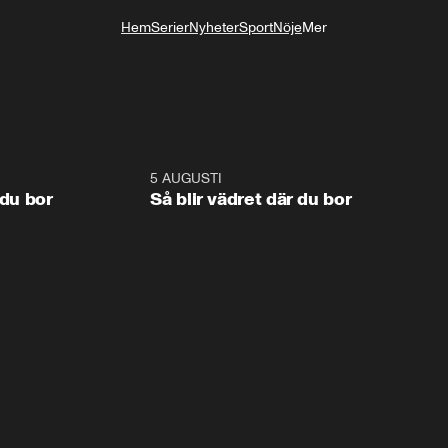
Hem
Serier
Nyheter
Sport
Nöje
Mer
Livsstil
1:06
5 AUGUSTI
1:0
 du bor
Så blir vädret där du bor