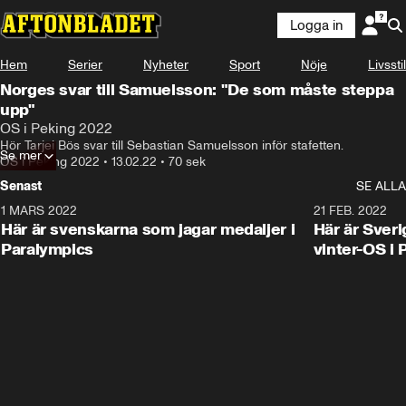
Logga in
Hem
Serier
Nyheter
Sport
Nöje
Livsstil
Norges svar till Samuelsson: "De som måste steppa
upp"
OS i Peking 2022
Hör Tarjei Bös svar till Sebastian Samuelsson inför stafetten.
Se mer
OS i Peking 2022
•
13.02.22
•
70 sek
Senast
SE ALLA
1 MARS 2022
0:47
21 FEB. 2022
Här är svenskarna som jagar medaljer i
Här är Sveri
Paralympics
vinter-OS i 