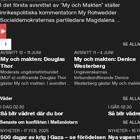
I det första avsnittet av ”My och Makten” ställer 
inrikespolitiska kommentatorn My Rohwedder 
Socialdemokraternas partiledare Magdalena 
Andersson till svars.
1
SE ALLA
AVSNITT 12
•
11 JUNI
26:27
AVSNITT 11
•
4 JUNI
2
My och makten: Douglas
My och makten: Denice
Thor
Westerberg
Moderata ungdomsförbundet 
Ungsvenskarnas 
(MUF:s) ordförande Douglas Thor 
förbundsordförande Denice 
gästar My och makten. I avsnittet 
Westerberg gästar My och makten.
diskuteras tonårsutvisningarna och 
avsnittet diskuteras migrationsfrå
hur Moderaterna ska locka väljare till 
och hur SD ska locka kvinnliga 
Väder
SE ALLA
valet i höst. 
väljare. 
I DAG 02:30
1:06
I GÅR 02:30
Så blir vädret där du bor
Så blir vädr
Senaste om konflikten i Mellanöstern
SE ALLA
NYHETER
•
17 FEB. 2025
0:45
NYHETER
•
16 F
500 dagar av krig i Gaza – se förödelsen
Nya vapen ti