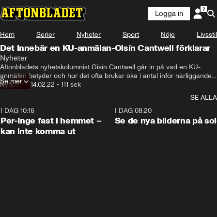
Logga in
Hem
Serier
Nyheter
Sport
Nöje
Livsstil
Det innebär en KU-anmälan-Oisín Cantwell förklarar
Nyheter
Aftonbladets nyhetskolumnist Oisín Cantwell går in på vad en KU-
anmälan betyder och hur det ofta brukar öka i antal inför närliggande 
Se mer
val.
Nyheter
•
14.02.22
•
111 sek
SE ALLA
I DAG 10:16
1:26
I DAG 08:20
Per-Inge fast i hemmet –
Se de nya bilderna på so
kan inte komma ut