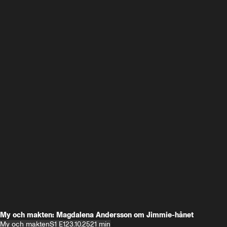
My och makten: Magdalena Andersson om Jimmie-hånet
My och makten
S1 E1
23.10.25
21 min